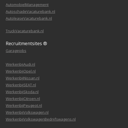
AutomobielManagement
AutoschadeVacaturebank.nl
AutoleaseVacaturebank.nl
TruckVacaturebank.nl
Recruitmentsites ®
Garagejobs
WerkenbijAudi.nl
WerkenbijOpel.nl
WerkenbijNissan.nl
WerkenbijSEAT.nl
WerkenbijSkoda.nl
WerkenbijCitroen.nl
WerkenbijPeugeot.nl
WerkenbijVolkswagen.nl
WerkenbijVolkswagenBedrijfswagens.nl