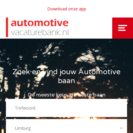
Download onze app
Zoek en vind jouw Automotive
baan
De meeste keus, de beste baan