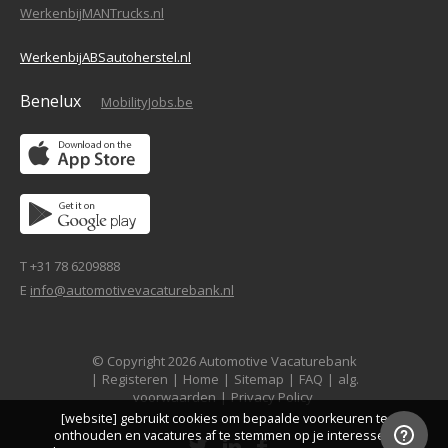
WerkenbijMANTrucks.nl
WerkenbijABSautoherstel.nl
Benelux
MobilityJobs.be
T +31 78 6209888
E
info@automotivevacaturebank.nl
© Copyright 2026 Automotive Vacaturebank
|
Registeren
|
Home
|
Sitemap
|
FAQ
|
alg.
voorwaarden
|
Privacy Policy
[website] gebruikt cookies om bepaalde voorkeuren te
onthouden en vacatures af te stemmen op je interesses.