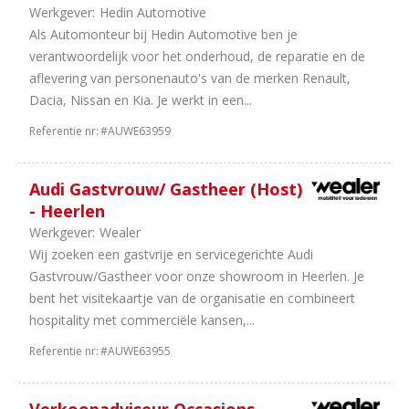
Werkgever:
Hedin Automotive
Bus
Als Automonteur bij Hedin Automotive ben je
1
Onderdelen
verantwoordelijk voor het onderhoud, de reparatie en de
aflevering van personenauto's van de merken Renault,
Aantal
Dacia, Nissan en Kia. Je werkt in een...
uren
Referentie nr:
#AUWE63959
16
40
uur
10
38
Audi Gastvrouw/ Gastheer (Host)
uur
- Heerlen
6
In
Werkgever:
Wealer
overleg
Wij zoeken een gastvrije en servicegerichte Audi
5
32
Gastvrouw/Gastheer voor onze showroom in Heerlen. Je
uur
bent het visitekaartje van de organisatie en combineert
3
36
hospitality met commerciële kansen,...
uur
Referentie nr:
#AUWE63955
1
24
uur