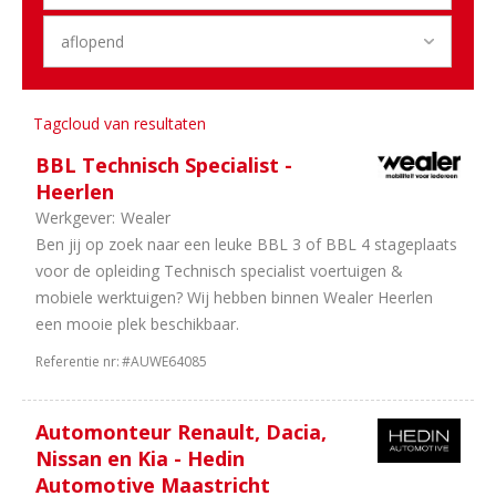
sales
2
Logistiek
1
Engineering
Sector
Tagcloud van resultaten
25
Personenauto's
BBL Technisch Specialist -
20
Dealerholdings
Heerlen
18
Duurzame
Werkgever:
Wealer
Mobiliteit
Ben jij op zoek naar een leuke BBL 3 of BBL 4 stageplaats
7
Bedrijfsauto's
voor de opleiding Technisch specialist voertuigen &
4
Schadeherstel
mobiele werktuigen? Wij hebben binnen Wealer Heerlen
3
Banden
een mooie plek beschikbaar.
en
wielen
Referentie nr:
#AUWE64085
2
Universeel
garages
Automonteur Renault, Dacia,
1
Opleiding
Nissan en Kia - Hedin
1
Trucks
Automotive Maastricht
&