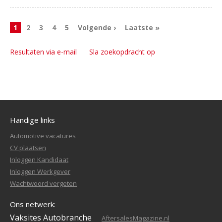
1
2
3
4
5
Volgende ›
Laatste »
Resultaten via e-mail
Sla zoekopdracht op
Handige links
Automotive vacatures
CV plaatsen
Inloggen Kandidaat
Inloggen Werkgever
Wachtwoord vergeten
Ons netwerk:
Vaksites Autobranche
AftersalesMagazine.nl