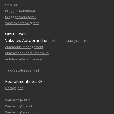
CV plaatsen
Inloggen Kandidaat
Inloggen Werkgever
Wachtwoord vergeten
Ons netwerk:
Vaksites Autobranche
AftersalesMagazine.nl
AutomobielManagement
AutoschadeVacaturebank.nl
AutoleaseVacaturebank.nl
TruckVacaturebank.nl
Recruitmentsites ®
Garagejobs
WerkenbijAudi.nl
WerkenbijOpel.nl
WerkenbijNissan.nl