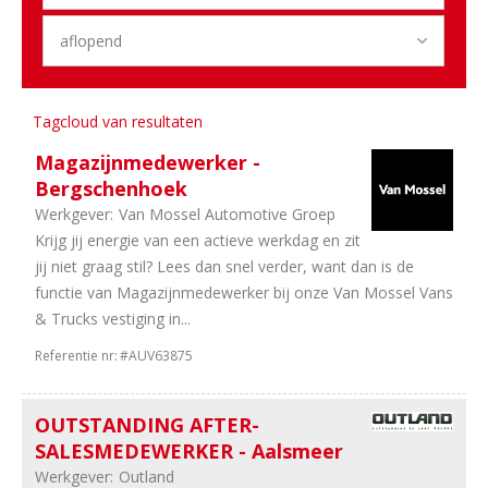
9
Logistiek
6
Engineering
6
Financieel
5
Training
&
Tagcloud van resultaten
Opleiding
2
Marketing
Magazijnmedewerker -
1
HRM
Bergschenhoek
1
Stages
Werkgever:
Van Mossel Automotive Groep
Krijg jij energie van een actieve werkdag en zit
Sector
jij niet graag stil? Lees dan snel verder, want dan is de
functie van Magazijnmedewerker bij onze Van Mossel Vans
19
Duurzame
& Trucks vestiging in...
Mobiliteit
14
Dealerholdings
Referentie nr:
#AUV63875
96
Personenauto's
76
Bedrijfsauto's
OUTSTANDING AFTER-
22
Schadeherstel
SALESMEDEWERKER - Aalsmeer
7
Universeel
Werkgever:
Outland
garages