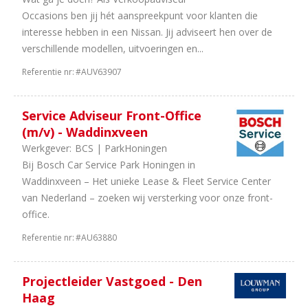
16
40
Occasions ben jij hét aanspreekpunt voor klanten die
uur
interesse hebben in een Nissan. Jij adviseert hen over de
42
In
verschillende modellen, uitvoeringen en...
overleg
Referentie nr:
#AUV63907
19
38
uur
18
32
Service Adviseur Front-Office
uur
(m/v) - Waddinxveen
5
24
Werkgever:
BCS | ParkHoningen
uur
Bij Bosch Car Service Park Honingen in
3
36
Waddinxveen – Het unieke Lease & Fleet Service Center
uur
van Nederland – zoeken wij versterking voor onze front-
office.
Referentie nr:
#AU63880
Projectleider Vastgoed - Den
Haag