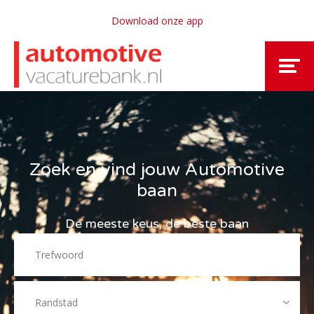
Download onze app
Zoek en vind jouw Automotive
baan
De meeste keus, de beste baan