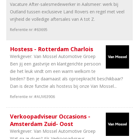
Vacature After-salesmedewerker in Aalsmeer: werk bij
7
Trucks
Outland tussen exclusieve Land Rovers en regel met veel
&
vrijheid de volledige aftersales van A tot Z.
Bus
6
Onderdelen
Referentie nr:
#63695
5
Leasing
5
Banden
Hostess - Rotterdam Charlois
en
Werkgever:
Van Mossel Automotive Groep
wielen
Ben jij een gastvrije en klantgerichte persoon
2
Camper
die het leuk vindt om een warm welkom te
en
bieden? Ben je daarnaast als oproepkracht beschikbaar?
Caravan
Dan is deze functie als hostess bij onze Van Mossel...
1
Fabrikanten
1
Tweewielers
Referentie nr:
#AUV63906
1
Importeurs
1
Equipment
Verkoopadviseur Occasions -
Amsterdam Zuid- Oost
Aantal
Werkgever:
Van Mossel Automotive Groep
uren
Wat ga je doen? Als Verkoopadviseur