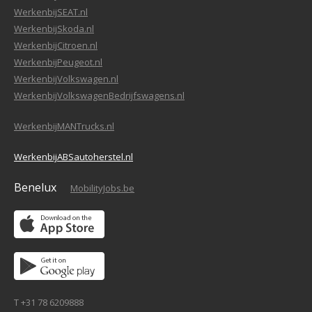
WerkenbijSEAT.nl
WerkenbijSkoda.nl
WerkenbijCitroen.nl
WerkenbijPeugeot.nl
WerkenbijVolkswagen.nl
WerkenbijVolkswagenBedrijfswagens.nl
WerkenbijMANTrucks.nl
WerkenbijABSautoherstel.nl
Benelux
MobilityJobs.be
T +31 78 6209888