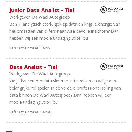
en
Junior Data Analist - Tiel
Caravan
Werkgever:
De Waal Autogroep
2
Finance
Ben jij analytisch sterk, gek op data en krijg je energie van
1
Consultancy
het omzetten van cijfers naar waardevolle inzichten? Dan
1
Internationaal
hebben wij een mooie uitdaging voor jou.
1
Equipment
1
Banden
Referentie nr:
#AU63995
en
wielen
Data Analist - Tiel
1
Carrosseriebouw
Werkgever:
De Waal Autogroep
Zie jij kansen om data slimmer in te zetten en wil je een
Aantal
belangrijke rol spelen in de verdere professionalisering van
uren
data binnen De Waal Autogroep? Dan hebben wij een
46
40
mooie uitdaging voor jou.
uur
Referentie nr:
#AU63994
21
In
overleg
21
32