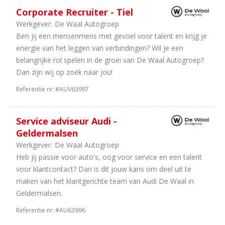
Sector
Corporate Recruiter - Tiel
33
Dealerholdings
Werkgever:
De Waal Autogroep
22
Duurzame
Ben jij een mensenmens met gevoel voor talent en krijg je
Mobiliteit
energie van het leggen van verbindingen? Wil je een
17
Personenauto's
belangrijke rol spelen in de groei van De Waal Autogroep?
80
Bedrijfsauto's
Dan zijn wij op zoek naar jou!
19
Schadeherstel
17
Leasing
Referentie nr:
#AUV63997
7
Autoverhuur
7
Trucks
Service adviseur Audi -
&
Geldermalsen
Bus
Werkgever:
De Waal Autogroep
6
Tweewielers
Heb jij passie voor auto's, oog voor service en een talent
5
Onderdelen
voor klantcontact? Dan is dit jouw kans om deel uit te
5
IT
maken van het klantgerichte team van Audi De Waal in
/
Geldermalsen.
Automatisering
2
Importeurs
Referentie nr:
#AU63996
2
Camper