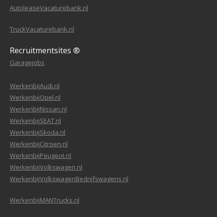
AutoleaseVacaturebank.nl
TruckVacaturebank.nl
Recruitmentsites ®
Garagejobs
WerkenbijAudi.nl
WerkenbijOpel.nl
WerkenbijNissan.nl
WerkenbijSEAT.nl
WerkenbijSkoda.nl
WerkenbijCitroen.nl
WerkenbijPeugeot.nl
WerkenbijVolkswagen.nl
WerkenbijVolkswagenBedrijfswagens.nl
WerkenbijMANTrucks.nl