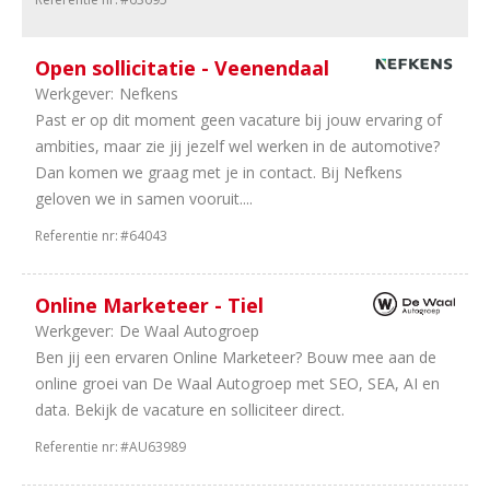
Brabant
40
Zuid-
Open sollicitatie - Veenendaal
Holland
Werkgever:
Nefkens
30
Randstad
Past er op dit moment geen vacature bij jouw ervaring of
29
Noord-
ambities, maar zie jij jezelf wel werken in de automotive?
Holland
Dan komen we graag met je in contact. Bij Nefkens
24
Gelderland
geloven we in samen vooruit....
13
Utrecht
12
Overijssel
Referentie nr:
#64043
6
Flevoland
5
Drenthe
Online Marketeer - Tiel
3
Landelijk
Werkgever:
De Waal Autogroep
3
Zeeland
Ben jij een ervaren Online Marketeer? Bouw mee aan de
2
Friesland
online groei van De Waal Autogroep met SEO, SEA, AI en
1
Benelux
data. Bekijk de vacature en solliciteer direct.
1
Limburg
1
Groningen
Referentie nr:
#AU63989