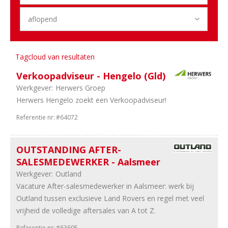
31
Technisch
14
Logistiek
12
Marketing
12
Schade
12
Administratief
Tagcloud van resultaten
7
ICT
&
Verkoopadviseur - Hengelo (Gld)
Digital
Werkgever:
Herwers Groep
6
Financieel
Herwers Hengelo zoekt een Verkoopadviseur!
3
HRM
Referentie nr:
#64072
3
Stages
3
Overig
2
Training
OUTSTANDING AFTER-
&
SALESMEDEWERKER - Aalsmeer
Opleiding
Werkgever:
Outland
1
Engineering
Vacature After-salesmedewerker in Aalsmeer: werk bij
Outland tussen exclusieve Land Rovers en regel met veel
Regio
vrijheid de volledige aftersales van A tot Z.
41
Noord-
Referentie nr:
#63695