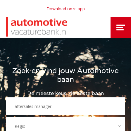
Download onze app
Zoek en vind jouw Automotive
baan
De meeste keus, de beste baan