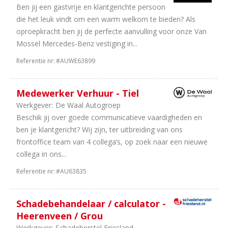
Ben jij een gastvrije en klantgerichte persoon
2
Universeel
die het leuk vindt om een warm welkom te bieden? Als
garages
oproepkracht ben jij de perfecte aanvulling voor onze Van
2
Landbouw
Mossel Mercedes-Benz vestiging in...
Machines
2
Bouwmachines
Referentie nr:
#AUWE63899
2
Opleiding
2
Trucks
Medewerker Verhuur - Tiel
&
Werkgever:
De Waal Autogroep
Bus
Beschik jij over goede communicatieve vaardigheden en
2
Onderdelen
ben je klantgericht? Wij zijn, ter uitbreiding van ons
2
Equipment
frontoffice team van 4 collega’s, op zoek naar een nieuwe
2
Carrosseriebouw
collega in ons...
1
Tweewielers
1
Camper
Referentie nr:
#AU63835
en
Caravan
Schadebehandelaar / calculator -
Heerenveen / Grou
Aantal
Werkgever:
Schadeherstel Friesland