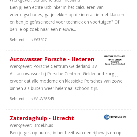
uren
Ben jij een echte uitblinker in het calculeren van
19
40
voertuigschades, ga je lekker op de interactie met klanten
uur
en ben je gefascineerd voor techniek en voertuigen? Of
14
In
ben je op zoek naar een nieuwe...
overleg
Referentie nr:
#63627
9
38
uur
5
36
Autowasser Porsche - Heteren
uur
Werkgever:
Porsche Centrum Gelderland BV
5
32
Als autowasser bij Porsche Centrum Gelderland zorg jij
uur
ervoor dat alle moderne en klassieke Porsches van zowel
3
8
binnen als buiten weer helemaal schoon zijn.
uur
Referentie nr:
#AUV63345
2
24
uur
Zaterdaghulp - Utrecht
Werkgever:
Broekhuis
Ben je gek op auto’s, in het bezit van een rijbewijs en op