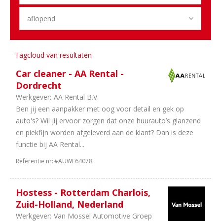
Holland
1
Landelijk
1
Overijssel
1
Flevoland
1
Drenthe
Tagcloud van resultaten
1
Friesland
Car cleaner - AA Rental -
Sector
Dordrecht
Werkgever:
AA Rental B.V.
22
Personenauto's
Ben jij een aanpakker met oog voor detail en gek op
16
Duurzame
auto's? Wil jij ervoor zorgen dat onze huurauto’s glanzend
Mobiliteit
en piekfijn worden afgeleverd aan de klant? Dan is deze
16
Dealerholdings
functie bij AA Rental...
11
Bedrijfsauto's
11
Schadeherstel
Referentie nr:
#AUWE64078
5
Banden
en
Hostess - Rotterdam Charlois,
wielen
Zuid-Holland, Nederland
4
Vakorganisaties
Werkgever:
Van Mossel Automotive Groep
3
Autoverhuur