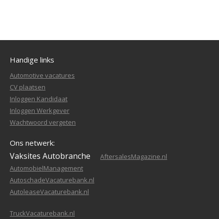
Handige links
Automotive vacatures
CV plaatsen
Inloggen Kandidaat
Inloggen Werkgever
Wachtwoord vergeten
Ons netwerk:
Vaksites Autobranche
AftersalesMagazine.nl
AutomobielManagement
AutoschadeVacaturebank.nl
AutoleaseVacaturebank.nl
TruckVacaturebank.nl