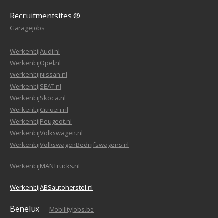
Recruitmentsites ®
Garagejobs
WerkenbijAudi.nl
WerkenbijOpel.nl
WerkenbijNissan.nl
WerkenbijSEAT.nl
WerkenbijSkoda.nl
WerkenbijCitroen.nl
WerkenbijPeugeot.nl
WerkenbijVolkswagen.nl
WerkenbijVolkswagenBedrijfswagens.nl
WerkenbijMANTrucks.nl
WerkenbijABSautoherstel.nl
Benelux
MobilityJobs.be