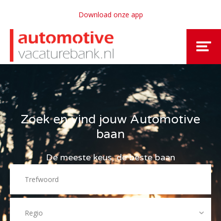
Download onze app
Zoek en vind jouw Automotive
baan
De meeste keus, de beste baan