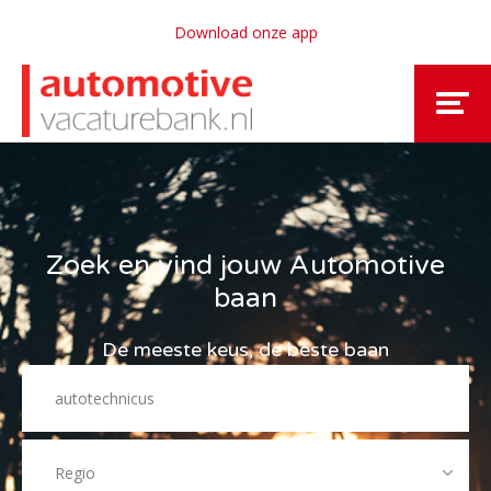
Download onze app
Zoek en vind jouw Automotive
baan
De meeste keus, de beste baan