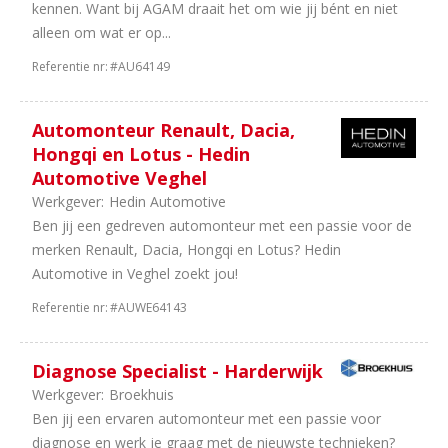
kennen. Want bij AGAM draait het om wie jij bént en niet
wielen
alleen om wat er op...
15
Schadeherstel
8
Camper
Referentie nr:
#AU64149
en
Caravan
Automonteur Renault, Dacia,
7
Onderdelen
Hongqi en Lotus - Hedin
5
Opleiding
Automotive Veghel
5
Trucks
Werkgever:
Hedin Automotive
&
Ben jij een gedreven automonteur met een passie voor de
Bus
merken Renault, Dacia, Hongqi en Lotus? Hedin
2
Vakorganisaties
Automotive in Veghel zoekt jou!
2
Leasing
1
Autoverhuur
Referentie nr:
#AUWE64143
1
Motoren
1
Fabrikanten
Diagnose Specialist - Harderwijk
1
Finance
Werkgever:
Broekhuis
Ben jij een ervaren automonteur met een passie voor
Aantal
diagnose en werk je graag met de nieuwste technieken?