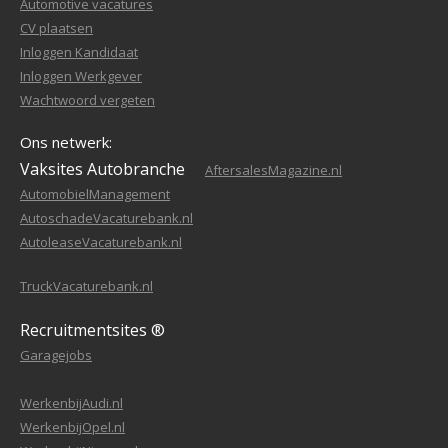
Automotive vacatures
CV plaatsen
Inloggen Kandidaat
Inloggen Werkgever
Wachtwoord vergeten
Ons netwerk:
Vaksites Autobranche
AftersalesMagazine.nl
AutomobielManagement
AutoschadeVacaturebank.nl
AutoleaseVacaturebank.nl
TruckVacaturebank.nl
Recruitmentsites ®
Garagejobs
WerkenbijAudi.nl
WerkenbijOpel.nl