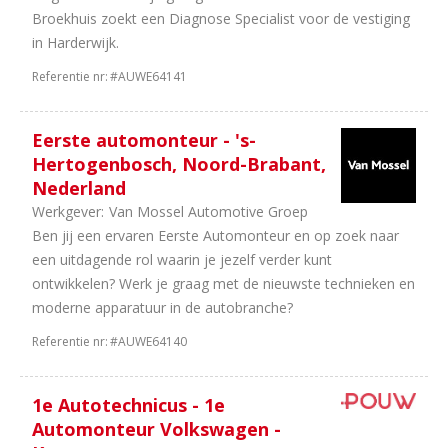
uren
Broekhuis zoekt een Diagnose Specialist voor de vestiging
92
40
in Harderwijk.
uur
Referentie nr:
#AUWE64141
95
In
overleg
89
38
Eerste automonteur - 's-
uur
Hertogenbosch, Noord-Brabant,
64
32
Nederland
uur
Werkgever:
Van Mossel Automotive Groep
17
36
Ben jij een ervaren Eerste Automonteur en op zoek naar
uur
een uitdagende rol waarin je jezelf verder kunt
5
24
ontwikkelen? Werk je graag met de nieuwste technieken en
uur
moderne apparatuur in de autobranche?
1
16
Referentie nr:
#AUWE64140
uur
1e Autotechnicus - 1e
Automonteur Volkswagen -