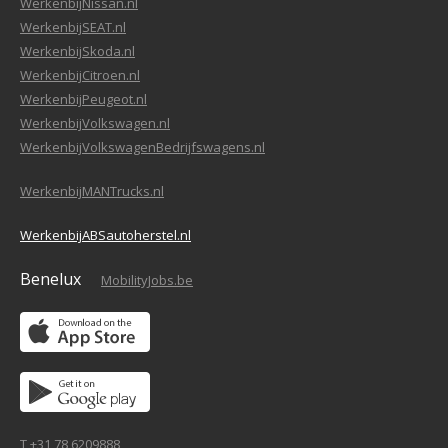
WerkenbijNissan.nl
WerkenbijSEAT.nl
WerkenbijSkoda.nl
WerkenbijCitroen.nl
WerkenbijPeugeot.nl
WerkenbijVolkswagen.nl
WerkenbijVolkswagenBedrijfswagens.nl
WerkenbijMANTrucks.nl
WerkenbijABSautoherstel.nl
Benelux
MobilityJobs.be
T +31 78 6209888