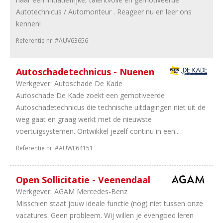
11
Overijssel
Autotechnicus / Automonteur . Reageer nu en leer ons
10
Zeeland
kennen!
9
Limburg
Referentie nr:
#AUV63656
9
Drenthe
9
Groningen
Autoschadetechnicus - Nuenen
6
Friesland
2
Landelijk
Werkgever:
Autoschade De Kade
Autoschade De Kade zoekt een gemotiveerde
Sector
Autoschadetechnicus die technische uitdagingen niet uit de
weg gaat en graag werkt met de nieuwste
31
Personenauto's
voertuigsystemen. Ontwikkel jezelf continu in een...
96
Dealerholdings
85
Duurzame
Referentie nr:
#AUWE64151
Mobiliteit
28
Bedrijfsauto's
Open Sollicitatie - Veenendaal
34
Universeel
Werkgever:
AGAM Mercedes-Benz
garages
Misschien staat jouw ideale functie (nog) niet tussen onze
17
Banden
vacatures. Geen probleem. Wij willen je evengoed leren
en