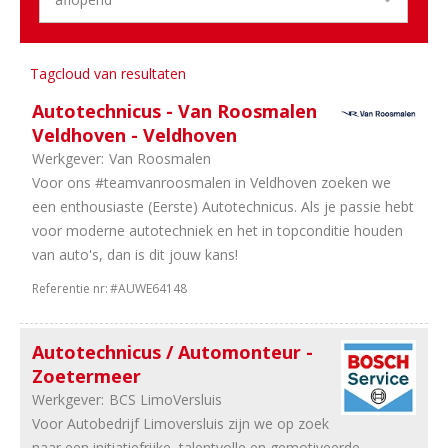
Opleiding
11
Schade
7
Engineering
Tagcloud van resultaten
6
Management
2
Stages
Autotechnicus - Van Roosmalen
1
Overig
Veldhoven - Veldhoven
1
Commercieel
Werkgever:
Van Roosmalen
Voor ons #teamvanroosmalen in Veldhoven zoeken we
Regio
een enthousiaste (Eerste) Autotechnicus. Als je passie hebt
69
Zuid-
voor moderne autotechniek en het in topconditie houden
Holland
van auto's, dan is dit jouw kans!
53
Noord-
Referentie nr:
#AUWE64148
Holland
47
Gelderland
Autotechnicus / Automonteur -
44
Randstad
Zoetermeer
42
Noord-
Brabant
Werkgever:
BCS LimoVersluis
32
Utrecht
Voor Autobedrijf Limoversluis zijn we op zoek
15
Flevoland
naar een initiatiefrijke, talentvolle en gemotiveerde