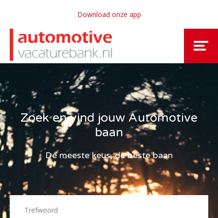
Download onze app
Zoek en vind jouw Automotive
baan
De meeste keus, de beste baan