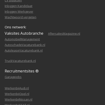
CV plaatsen
Inloggen Kandidaat
Inloggen Werkgever
Wachtwoord vergeten
Ons netwerk:
Vaksites Autobranche
AftersalesMagazine.nl
AutomobielManagement
AutoschadeVacaturebank.nl
AutoleaseVacaturebank.nl
TruckVacaturebank.nl
Recruitmentsites ®
Garagejobs
WerkenbijAudi.nl
WerkenbijOpel.nl
WerkenbijNissan.nl