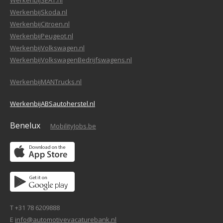
WerkenbijSEAT.nl
WerkenbijSkoda.nl
WerkenbijCitroen.nl
WerkenbijPeugeot.nl
WerkenbijVolkswagen.nl
WerkenbijVolkswagenBedrijfswagens.nl
WerkenbijMANTrucks.nl
WerkenbijABSautoherstel.nl
Benelux
MobilityJobs.be
T +31 78 6209888
E
info@automotivevacaturebank.nl