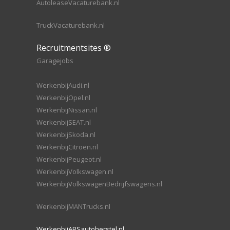
AutoleaseVacaturebank.nl
TruckVacaturebank.nl
Recruitmentsites ®
Garagejobs
WerkenbijAudi.nl
WerkenbijOpel.nl
WerkenbijNissan.nl
WerkenbijSEAT.nl
WerkenbijSkoda.nl
WerkenbijCitroen.nl
WerkenbijPeugeot.nl
WerkenbijVolkswagen.nl
WerkenbijVolkswagenBedrijfswagens.nl
WerkenbijMANTrucks.nl
WerkenbijABSautoherstel.nl