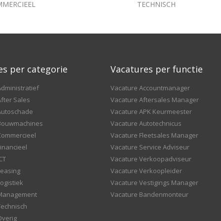
TECHNISCH
MANAGEMENT
es per categorie
Vacatures per functie
dministratief
Vacature Accountmanager
fter Sales
Vacature Aftersales Manager
Autoschade
Vacature APK Keurmeester
 Bouwmachines
Vacature Autotechnicus
Commercieel
Vacature Fleetsales Manager
inancieel
Vacature Service Adviseur
CT
Vacature Verkoopadviseur
Leasing
Vacature Verkoopleider
ogistiek
Vacature Vestigings Manager
 Management
Vacature Bandenmonteur
Technisch
Overig