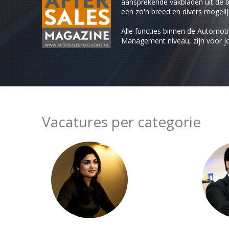
aansprekende vakbladen uit de b
een zo'n breed en divers mogel
Alle functies binnen de Automoti
Management niveau, zijn voor jo
Vacatures per categorie