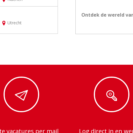
Ontdek de wereld va
Utrecht
te vacatures per mail
Log direct in en we