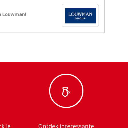
n Louwman!
rk je
Ontdek interessante