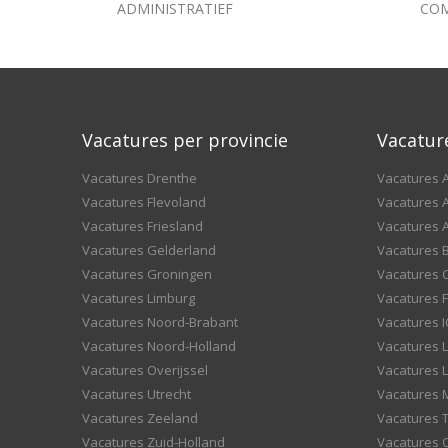
COMMERCIEEL
Vacatures per provincie
Vacatur
Vacatures Drenthe
Vacatures A
Vacatures Flevoland
Vacatures A
Vacatures Friesland
Vacatures 
Vacatures Gelderland
Vacatures
Vacatures Groningen
Vacatures 
Vacatures Limburg
Vacatures F
Vacatures Noord-Brabant
Vacatures I
Vacatures Noord-Holland
Vacatures 
Vacatures Overijssel
Vacatures L
Vacatures Utrecht
Vacatures
Vacatures Zeeland
Vacatures 
Vacatures Zuid-Holland
Vacatures 