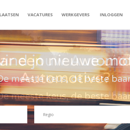
PLAATSEN
VACATURES
WERKGEVERS
INLOGGEN
vind jouw Automo
De meeste keus, de beste baa