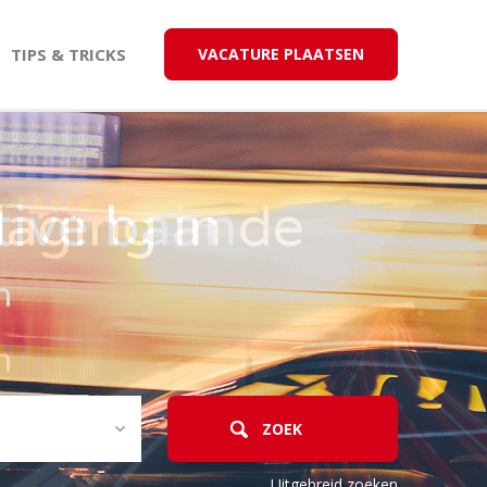
TIPS & TRICKS
VACATURE PLAATSEN
tive baan
n
Uitgebreid zoeken