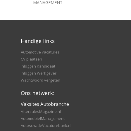
FINANCIEEL
Handige links
Automotive vacatures
CV plaatsen
Inloggen Kandidaat
Inloggen Werkgever
Wachtwoord vergeten
Ons netwerk:
Vaksites Autobranche
AftersalesMagazine.nl
AutomobielManagement
AutoschadeVacaturebank.nl