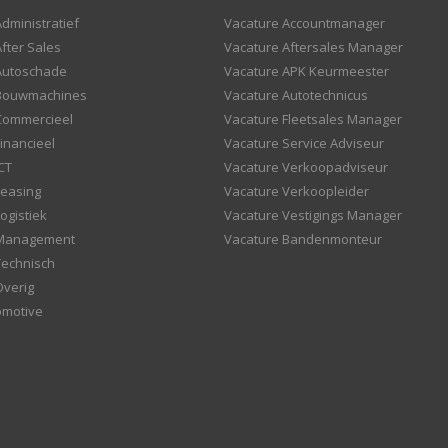
dministratief
Vacature Accountmanager
fter Sales
Vacature Aftersales Manager
Autoschade
Vacature APK Keurmeester
 Bouwmachines
Vacature Autotechnicus
Commercieel
Vacature Fleetsales Manager
inancieel
Vacature Service Adviseur
CT
Vacature Verkoopadviseur
Leasing
Vacature Verkoopleider
ogistiek
Vacature Vestigings Manager
 Management
Vacature Bandenmonteur
Technisch
Overig
omotive