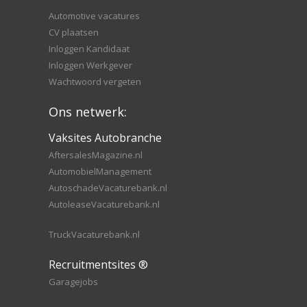
Automotive vacatures
CV plaatsen
Inloggen Kandidaat
Inloggen Werkgever
Wachtwoord vergeten
Ons netwerk:
Vaksites Autobranche
AftersalesMagazine.nl
AutomobielManagement
AutoschadeVacaturebank.nl
AutoleaseVacaturebank.nl
TruckVacaturebank.nl
Recruitmentsites ®
Garagejobs