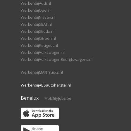
WerkenbijAudi.nl
WerkenbijOpel.nl
WerkenbijNissan.nl
WerkenbijSEAT.nl
WerkenbijSkoda.nl
WerkenbijCitroen.nl
WerkenbijPeugeot.nl
WerkenbijVolkswagen.nl
WerkenbijVolkswagenBedrijfswagens.nl
WerkenbijMANTrucks.nl
WerkenbijABSautoherstel.nl
Benelux
MobilityJobs.be