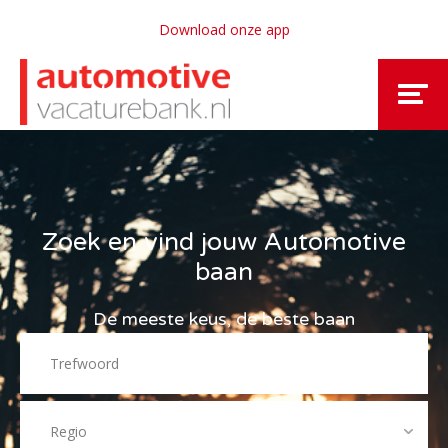
Download onze app
Zoek en vind jouw Automotive
baan
De meeste keus, de beste baan