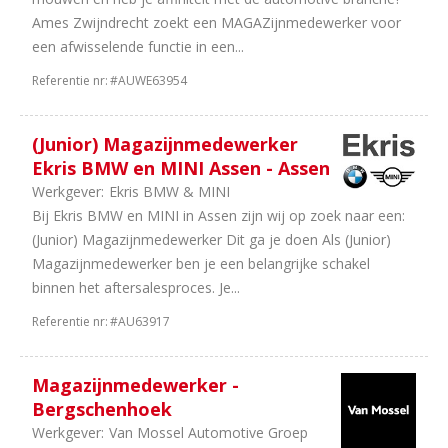
uur
Ames Zwijndrecht zoekt een MAGAZijnmedewerker voor
5
20
een afwisselende functie in een...
uur
Referentie nr:
#AUWE63954
4
36
uur
(Junior) Magazijnmedewerker
Ekris BMW en MINI Assen - Assen
Werkgever:
Ekris BMW & MINI
Bij Ekris BMW en MINI in Assen zijn wij op zoek naar een:
(Junior) Magazijnmedewerker Dit ga je doen Als (Junior)
Magazijnmedewerker ben je een belangrijke schakel
binnen het aftersalesproces. Je...
Referentie nr:
#AU63917
Magazijnmedewerker -
Bergschenhoek
Werkgever:
Van Mossel Automotive Groep