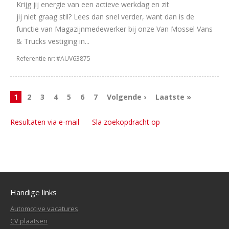
Krijg jij energie van een actieve werkdag en zit
jij niet graag stil? Lees dan snel verder, want dan is de
functie van Magazijnmedewerker bij onze Van Mossel Vans
& Trucks vestiging in...
Referentie nr:
#AUV63875
1
2
3
4
5
6
7
Volgende ›
Laatste »
Resultaten via e-mail
Sla zoekopdracht op
Handige links
Automotive vacatures
CV plaatsen