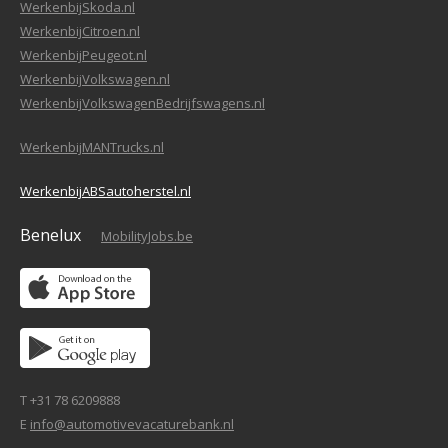
WerkenbijSkoda.nl
WerkenbijCitroen.nl
WerkenbijPeugeot.nl
WerkenbijVolkswagen.nl
WerkenbijVolkswagenBedrijfswagens.nl
WerkenbijMANTrucks.nl
WerkenbijABSautoherstel.nl
Benelux
MobilityJobs.be
T +31 78 6209888
E
info@automotivevacaturebank.nl