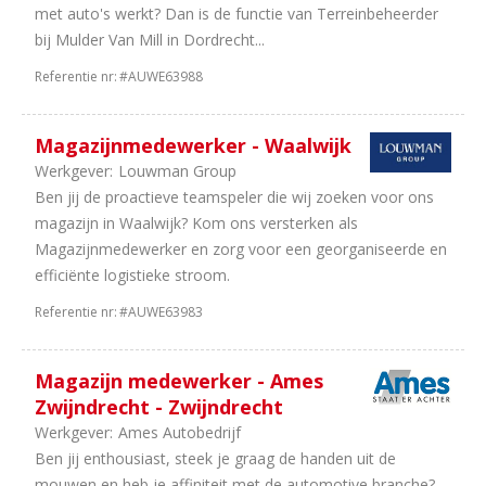
1
Camper
met auto's werkt? Dan is de functie van Terreinbeheerder
en
bij Mulder Van Mill in Dordrecht...
Caravan
Referentie nr:
#AUWE63988
Aantal
uren
Magazijnmedewerker - Waalwijk
Werkgever:
Louwman Group
42
40
Ben jij de proactieve teamspeler die wij zoeken voor ons
uur
magazijn in Waalwijk? Kom ons versterken als
75
In
Magazijnmedewerker en zorg voor een georganiseerde en
overleg
efficiënte logistieke stroom.
26
8
uur
Referentie nr:
#AUWE63983
22
32
uur
Magazijn medewerker - Ames
16
38
Zwijndrecht - Zwijndrecht
uur
9
24
Werkgever:
Ames Autobedrijf
uur
Ben jij enthousiast, steek je graag de handen uit de
8
16
mouwen en heb je affiniteit met de automotive branche?