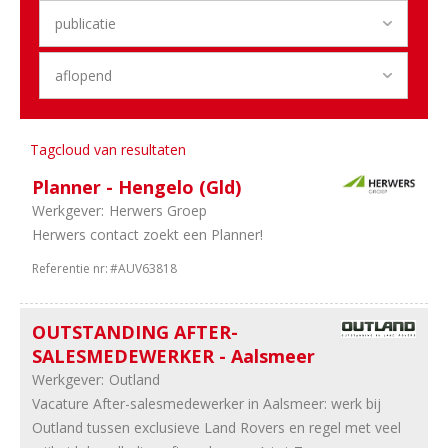
23
Noord-
Holland
6
Landelijk
5
Overijssel
5
Groningen
5
Internationaal
4
Benelux
Tagcloud van resultaten
4
Limburg
Planner - Hengelo (Gld)
3
Zeeland
Werkgever:
Herwers Groep
3
Flevoland
Herwers contact zoekt een Planner!
3
Drenthe
1
Friesland
Referentie nr:
#AUV63818
Sector
OUTSTANDING AFTER-
72
Dealerholdings
SALESMEDEWERKER - Aalsmeer
67
Duurzame
Werkgever:
Outland
Mobiliteit
Vacature After-salesmedewerker in Aalsmeer: werk bij
96
Personenauto's
Outland tussen exclusieve Land Rovers en regel met veel
75
Bedrijfsauto's