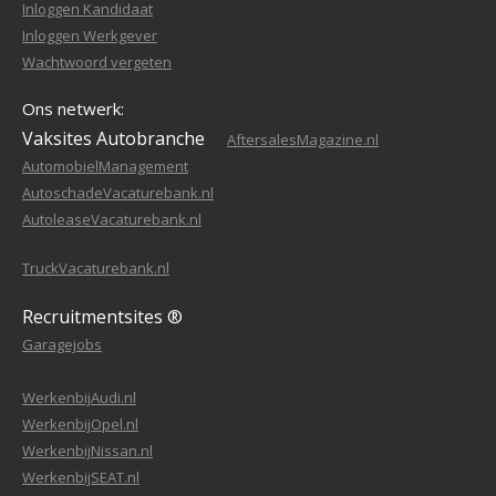
Inloggen Kandidaat
Inloggen Werkgever
Wachtwoord vergeten
Ons netwerk:
Vaksites Autobranche
AftersalesMagazine.nl
AutomobielManagement
AutoschadeVacaturebank.nl
AutoleaseVacaturebank.nl
TruckVacaturebank.nl
Recruitmentsites ®
Garagejobs
WerkenbijAudi.nl
WerkenbijOpel.nl
WerkenbijNissan.nl
WerkenbijSEAT.nl