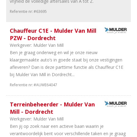
vrijheid de volledige aftersales van A tot Z.
42
Onderdelen
Referentie nr:
#63695
29
Schadeherstel
13
Autoverhuur
9
Leasing
Chauffeur C1E - Mulder Van Mill
6
Trucks
PZW - Dordrecht
&
Werkgever:
Mulder Van Mill
Bus
Ben je graag onderweg en wil je onze nieuw
6
Banden
klaargemaakte auto’s in goede staat bij onze vestigingen
en
afleveren? Dan is deze parttime functie als Chauffeur C1E
wielen
bij Mulder Van Mill in Dordrecht...
3
Tweewielers
Referentie nr:
#AUWE64047
2
Importeurs
2
Carrosseriebouw
1
Internationaal
Terreinbeheerder - Mulder Van
1
IT
Mill - Dordrecht
/
Werkgever:
Mulder Van Mill
Automatisering
Ben jij op zoek naar een actieve baan waarin je
1
Equipment
verantwoordelijk bent voor verschillende taken en je graag