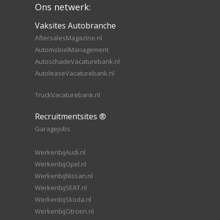
Ons netwerk:
Vaksites Autobranche
AftersalesMagazine.nl
AutomobielManagement
AutoschadeVacaturebank.nl
AutoleaseVacaturebank.nl
TruckVacaturebank.nl
Recruitmentsites ®
Garagejobs
WerkenbijAudi.nl
WerkenbijOpel.nl
WerkenbijNissan.nl
WerkenbijSEAT.nl
WerkenbijSkoda.nl
WerkenbijCitroen.nl