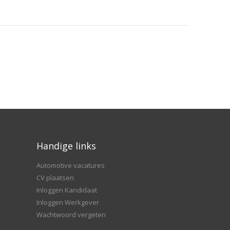
Handige links
Automotive vacatures
CV plaatsen
Inloggen Kandidaat
Inloggen Werkgever
Wachtwoord vergeten