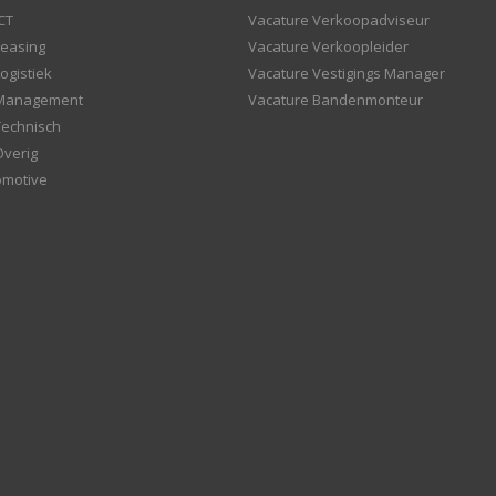
CT
Vacature Verkoopadviseur
Leasing
Vacature Verkoopleider
ogistiek
Vacature Vestigings Manager
 Management
Vacature Bandenmonteur
Technisch
Overig
omotive