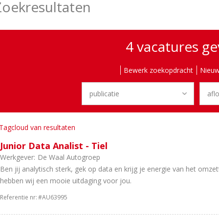
Zoekresultaten
4 vacatures g
Bewerk zoekopdracht
Nieuw
Tagcloud van resultaten
Junior Data Analist - Tiel
Werkgever:
De Waal Autogroep
Ben jij analytisch sterk, gek op data en krijg je energie van het omze
hebben wij een mooie uitdaging voor jou.
Referentie nr:
#AU63995