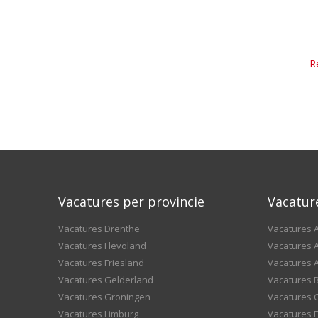
R
Vacatures per provincie
Vacatur
Vacatures Drenthe
Vacatures A
Vacatures Flevoland
Vacatures A
Vacatures Friesland
Vacatures 
Vacatures Gelderland
Vacatures
Vacatures Groningen
Vacatures 
Vacatures Limburg
Vacatures F