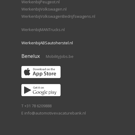
WerkenbijPeugeot.nl
WerkenbijVolkswagen.nl
WerkenbijVolkswagenBedrijfswagens.nl
WerkenbijMANTrucks.nl
WerkenbijABSautoherstel.nl
Benelux
MobilityJobs.be
T +31 78 6209888
E
info@automotivevacaturebank.nl