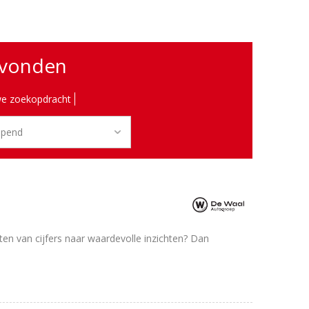
evonden
e zoekopdracht
tten van cijfers naar waardevolle inzichten? Dan