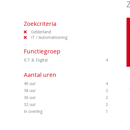
Zoekcriteria
Gelderland
IT / Automatisering
Functiegroep
ICT & Digital
4
Aantal uren
40 uur
4
38 uur
2
36 uur
2
32 uur
2
In overleg
1