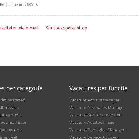
Referentie nr:
#63508
esultaten via e-mail
Sla zoekopdracht op
es per categorie
Vacatures per functie
dministratief
Vacature Accountmanager
fter Sales
Vacature Aftersales Manager
Autoschade
Vacature APK Keurmeester
 Bouwmachines
Vacature Autotechnicus
Commercieel
Vacature Fleetsales Manager
inancieel
Vacature Service Adviseur