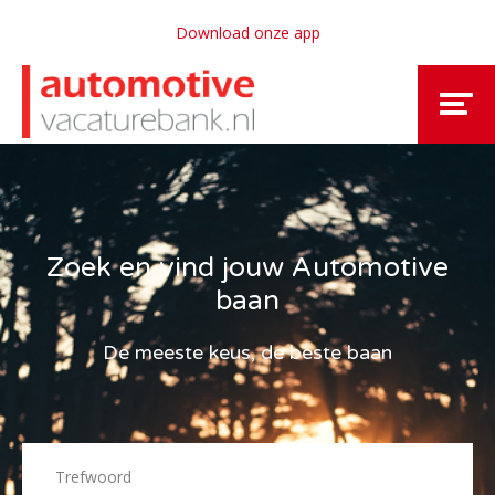
Download onze app
Zoek en vind jouw Automotive
baan
De meeste keus, de beste baan