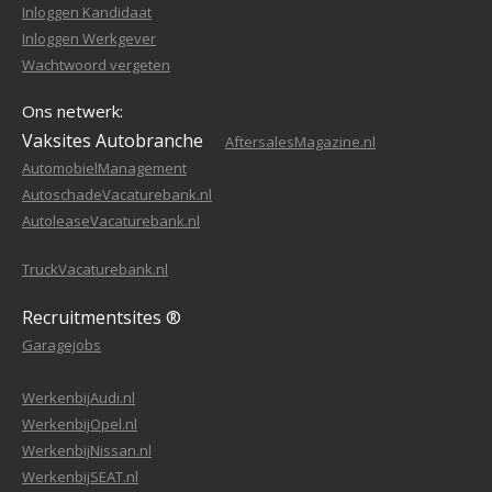
Inloggen Kandidaat
Inloggen Werkgever
Wachtwoord vergeten
Ons netwerk:
Vaksites Autobranche
AftersalesMagazine.nl
AutomobielManagement
AutoschadeVacaturebank.nl
AutoleaseVacaturebank.nl
TruckVacaturebank.nl
Recruitmentsites ®
Garagejobs
WerkenbijAudi.nl
WerkenbijOpel.nl
WerkenbijNissan.nl
WerkenbijSEAT.nl