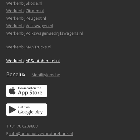
WerkenbijSkoda.nl
WerkenbijCitroen.nl
WerkenbijPeugeot.nl
WerkenbijVolkswagen.nl
WerkenbijVolkswagenBedrijfswagens.nl
WerkenbijMANTrucks.nl
WerkenbijABSautoherstel.nl
Benelux
MobilityJobs.be
T +31 78 6209888
E
info@automotivevacaturebank.nl