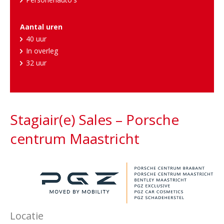
Aantal uren
40 uur
In overleg
32 uur
Stagiair(e) Sales – Porsche
centrum Maastricht
Locatie