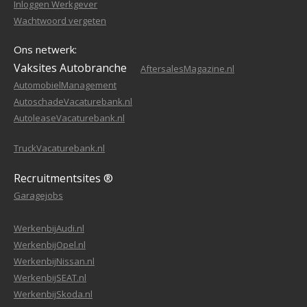
Inloggen Werkgever
Wachtwoord vergeten
Ons netwerk:
Vaksites Autobranche
AftersalesMagazine.nl
AutomobielManagement
AutoschadeVacaturebank.nl
AutoleaseVacaturebank.nl
TruckVacaturebank.nl
Recruitmentsites ®
Garagejobs
WerkenbijAudi.nl
WerkenbijOpel.nl
WerkenbijNissan.nl
WerkenbijSEAT.nl
WerkenbijSkoda.nl