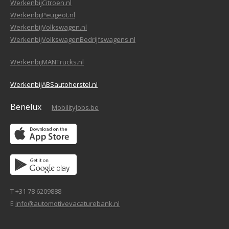
WerkenbijCitroen.nl
WerkenbijPeugeot.nl
WerkenbijVolkswagen.nl
WerkenbijVolkswagenBedrijfswagens.nl
WerkenbijMANTrucks.nl
WerkenbijABSautoherstel.nl
Benelux
MobilityJobs.be
T +31 78 6209888
E
info@automotivevacaturebank.nl