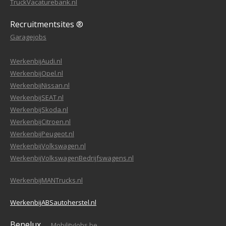
TruckVacaturebank.nl
Recruitmentsites ®
Garagejobs
WerkenbijAudi.nl
WerkenbijOpel.nl
WerkenbijNissan.nl
WerkenbijSEAT.nl
WerkenbijSkoda.nl
WerkenbijCitroen.nl
WerkenbijPeugeot.nl
WerkenbijVolkswagen.nl
WerkenbijVolkswagenBedrijfswagens.nl
WerkenbijMANTrucks.nl
WerkenbijABSautoherstel.nl
Benelux
MobilityJobs.be