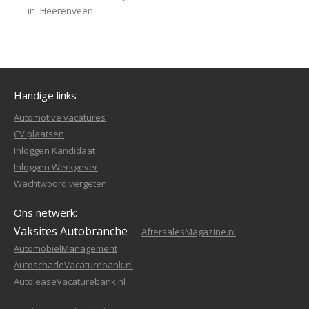
in
Heerenveen
Handige links
Automotive vacatures
CV plaatsen
Inloggen Kandidaat
Inloggen Werkgever
Wachtwoord vergeten
Ons netwerk:
Vaksites Autobranche
AftersalesMagazine.nl
AutomobielManagement
AutoschadeVacaturebank.nl
AutoleaseVacaturebank.nl