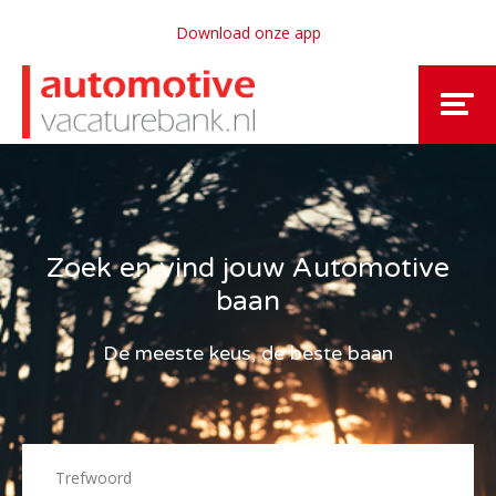
Download onze app
Zoek en vind jouw Automotive
baan
De meeste keus, de beste baan