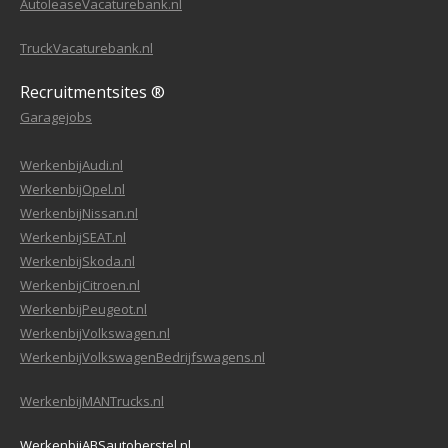
AutoleaseVacaturebank.nl
TruckVacaturebank.nl
Recruitmentsites ®
Garagejobs
WerkenbijAudi.nl
WerkenbijOpel.nl
WerkenbijNissan.nl
WerkenbijSEAT.nl
WerkenbijSkoda.nl
WerkenbijCitroen.nl
WerkenbijPeugeot.nl
WerkenbijVolkswagen.nl
WerkenbijVolkswagenBedrijfswagens.nl
WerkenbijMANTrucks.nl
WerkenbijABSautoherstel.nl