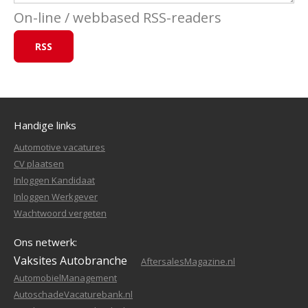
On-line / webbased RSS-readers
Handige links
Automotive vacatures
CV plaatsen
Inloggen Kandidaat
Inloggen Werkgever
Wachtwoord vergeten
Ons netwerk:
Vaksites Autobranche
AftersalesMagazine.nl
AutomobielManagement
AutoschadeVacaturebank.nl