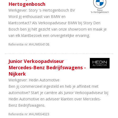
Hertogenbosch
Bus
Werkgever:
Story 's-Hertogenbosch BV
1
Schadeherstel
Word jij enthousiast van BMW en
Aantal
klantcontact? Als Verkoopadviseur BMW bij Story Den
Bosch ben jij hét gezicht van onze showroom en maak je
uren
van elk klantbezoek een onvergetelijke ervaring.
88
40
Referentie nr:
#AUWE64108
uur
25
38
uur
Junior Verkoopadviseur
21
32
Mercedes-Benz Bedrijfswagens -
uur
Nijkerk
15
In
Werkgever:
Hedin Automotive
overleg
Ben jij commercieel ingesteld en heb je affiniteit met
12
36
automotive? Start je carrière als Junior Verkoopadviseur bij
uur
Hedin Automotive en adviseer klanten over Mercedes-
3
24
Benz Bedrijfswagens.
uur
Referentie nr:
#AUWE64023
2
8