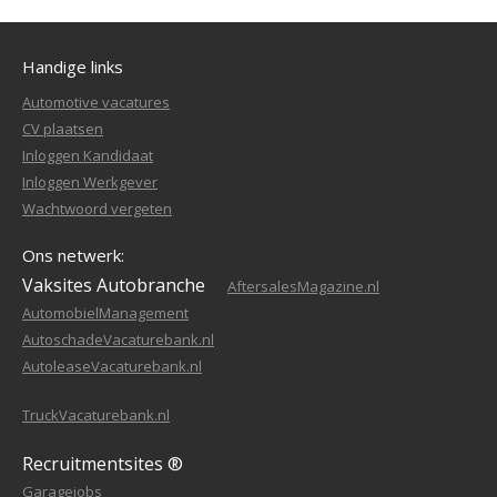
Handige links
Automotive vacatures
CV plaatsen
Inloggen Kandidaat
Inloggen Werkgever
Wachtwoord vergeten
Ons netwerk:
Vaksites Autobranche
AftersalesMagazine.nl
AutomobielManagement
AutoschadeVacaturebank.nl
AutoleaseVacaturebank.nl
TruckVacaturebank.nl
Recruitmentsites ®
Garagejobs