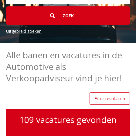
Uitgebreid zoeken
Trefwoorden
Alle banen en vacatures in de
verkoopadviseur
Automotive als
Zoekcriteria
Verkoopadviseur vind je hier!
Functiegroep
Filter resultaten
89
Commercieel
16
After
sales
109 vacatures gevonden
6
Stages
5
Management