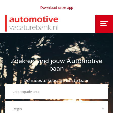
Download onze app
Zoek en vind jouw Automotive
baan
De meeste keus, de beste baan