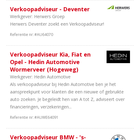
2
Overijssel
Verkoopadviseur - Deventer
1
Landelijk
Werkgever:
Herwers Groep
1
Zeeland
Herwers Deventer zoekt een Verkoopadviseur!
1
Flevoland
Referentie nr:
#AU64070
1
Groningen
Sector
Verkoopadviseur Kia, Fiat en
Opel - Hedin Automotive
86
Personenauto's
Wormerveer (Hogeweg)
81
Dealerholdings
Werkgever:
Hedin Automotive
70
Duurzame
Als verkoopadviseur bij Hedin Automotive ben je het
Mobiliteit
aanspreekpunt voor klanten die een nieuwe of gebruikte
34
Bedrijfsauto's
auto zoeken. Je begeleidt hen van A tot Z, adviseert over
7
Tweewielers
financieringen, verzekeringen...
6
Leasing
1
Autoverhuur
Referentie nr:
#AUWE64091
1
Fabrikanten
1
Trucks
Verkoopadviseur BMW - 's-
&