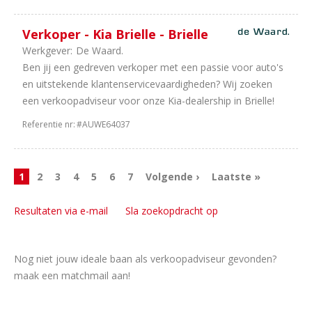
uur
1
16
Verkoper - Kia Brielle - Brielle
uur
Werkgever:
De Waard.
1
20
Ben jij een gedreven verkoper met een passie voor auto's
uur
en uitstekende klantenservicevaardigheden? Wij zoeken
een verkoopadviseur voor onze Kia-dealership in Brielle!
Referentie nr:
#AUWE64037
1
2
3
4
5
6
7
Volgende ›
Laatste »
Resultaten via e-mail
Sla zoekopdracht op
Nog niet jouw ideale baan als verkoopadviseur gevonden?
maak een matchmail aan!