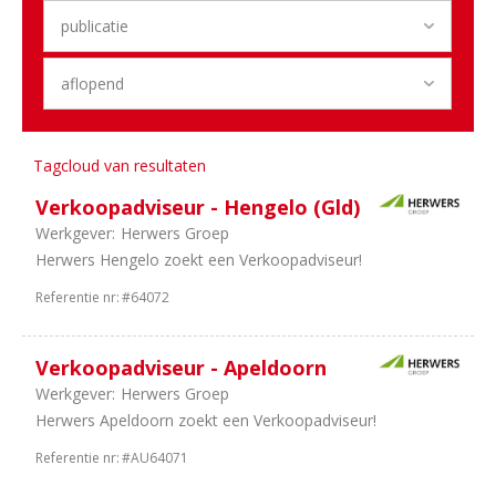
3
Training
&
Opleiding
3
Administratief
1
Marketing
1
Schade
1
Technisch
Tagcloud van resultaten
Verkoopadviseur - Hengelo (Gld)
Regio
Werkgever:
Herwers Groep
32
Gelderland
Herwers Hengelo zoekt een Verkoopadviseur!
24
Zuid-
Referentie nr:
#64072
Holland
15
Noord-
Brabant
Verkoopadviseur - Apeldoorn
15
Noord-
Werkgever:
Herwers Groep
Holland
Herwers Apeldoorn zoekt een Verkoopadviseur!
11
Utrecht
Referentie nr:
#AU64071
9
Randstad
6
Limburg