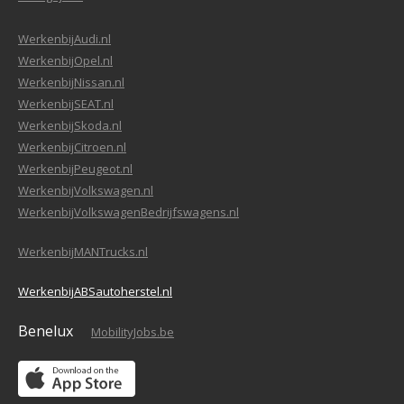
WerkenbijAudi.nl
WerkenbijOpel.nl
WerkenbijNissan.nl
WerkenbijSEAT.nl
WerkenbijSkoda.nl
WerkenbijCitroen.nl
WerkenbijPeugeot.nl
WerkenbijVolkswagen.nl
WerkenbijVolkswagenBedrijfswagens.nl
WerkenbijMANTrucks.nl
WerkenbijABSautoherstel.nl
Benelux
MobilityJobs.be