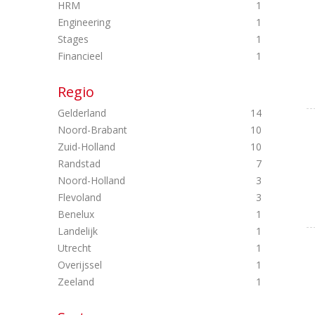
HRM
1
Engineering
1
Stages
1
Financieel
1
Regio
Gelderland
14
Noord-Brabant
10
Zuid-Holland
10
Randstad
7
Noord-Holland
3
Flevoland
3
Benelux
1
Landelijk
1
Utrecht
1
Overijssel
1
Zeeland
1