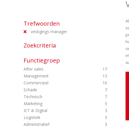
A
Trefwoorden
v
vestigings manager
p
h
Zoekcriteria
o
m
Functiegroep
a
After sales
17
Management
13
Commercieel
10
Schade
7
Technisch
7
Marketing
5
ICT & Digital
3
Logistiek
3
Administratief
3