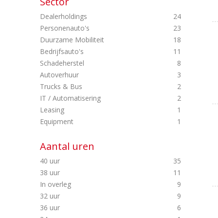
Sector
Dealerholdings
24
Personenauto's
23
Duurzame Mobiliteit
18
Bedrijfsauto's
11
Schadeherstel
8
Autoverhuur
3
Trucks & Bus
2
IT / Automatisering
2
Leasing
1
Equipment
1
Aantal uren
40 uur
35
38 uur
11
In overleg
9
32 uur
9
36 uur
6