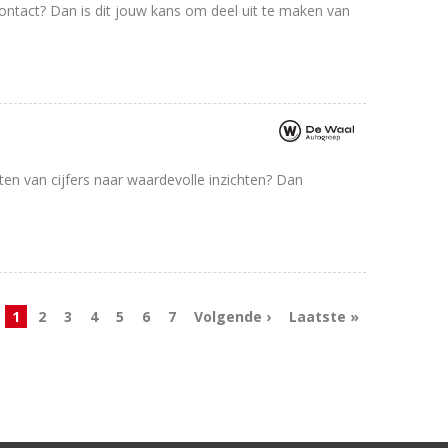
contact? Dan is dit jouw kans om deel uit te maken van
tten van cijfers naar waardevolle inzichten? Dan
1
2
3
4
5
6
7
Volgende ›
Laatste »