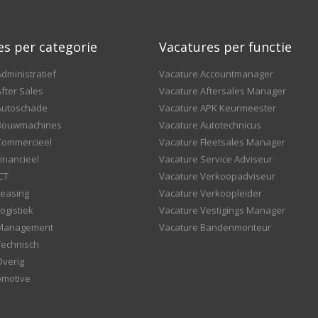
es per categorie
Vacatures per functie
dministratief
Vacature Accountmanager
fter Sales
Vacature Aftersales Manager
Autoschade
Vacature APK Keurmeester
 Bouwmachines
Vacature Autotechnicus
Commercieel
Vacature Fleetsales Manager
inancieel
Vacature Service Adviseur
CT
Vacature Verkoopadviseur
Leasing
Vacature Verkoopleider
ogistiek
Vacature Vestigings Manager
 Management
Vacature Bandenmonteur
Technisch
Overig
omotive