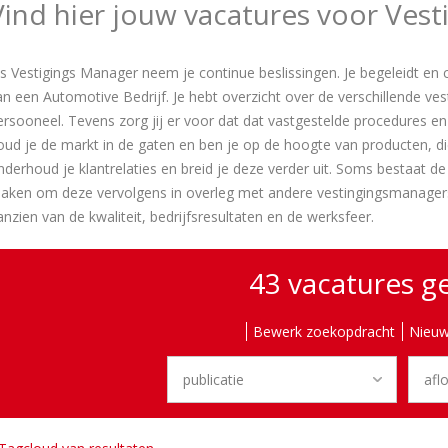
Vind hier jouw vacatures voor Ves
ls Vestigings Manager neem je continue beslissingen. Je begeleidt en
an een Automotive Bedrijf. Je hebt overzicht over de verschillende ve
ersooneel. Tevens zorg jij er voor dat dat vastgestelde procedures e
oud je de markt in de gaten en ben je op de hoogte van producten, di
nderhoud je klantrelaties en breid je deze verder uit. Soms bestaat d
aken om deze vervolgens in overleg met andere vestingingsmanagers 
anzien van de kwaliteit, bedrijfsresultaten en de werksfeer.
43 vacatures 
Bewerk zoekopdracht
Nieuw