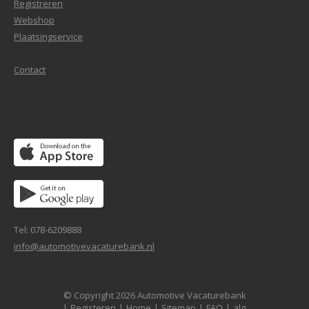
Registreren
Webshop
Plaatsingservice
Contact
Tel: 078-6209888
info@automotivevacaturebank.nl
© Copyright 2026 Automotive Vacaturebank
|
Registeren
|
Home
|
Sitemap
|
FAQ
|
alg.