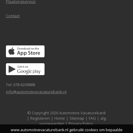
Plaatsingservice
Contact
Tel: 078-6209888
info@automotivevacaturebank.nl
© Copyright 2026 Automotive Vacaturebank
|
Registeren
|
Home
|
Sitemap
|
FAQ
|
alg.
voorwaarden
|
Privacy Policy
www.automotivevacaturebank.nl gebruikt cookies om bepaalde