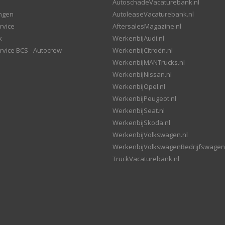
AutoschadeVacaturebank.nl
ingen
AutoleaseVacaturebank.nl
rvice
AftersalesMagazine.nl
k
WerkenbijAudi.nl
rvice BCS - Autocrew
WerkenbijCitroën.nl
WerkenbijMANTrucks.nl
WerkenbijNissan.nl
WerkenbijOpel.nl
WerkenbijPeugeot.nl
WerkenbijSeat.nl
WerkenbijSkoda.nl
WerkenbijVolkswagen.nl
WerkenbijVolkswagenBedrijfswagen
TruckVacaturebank.nl