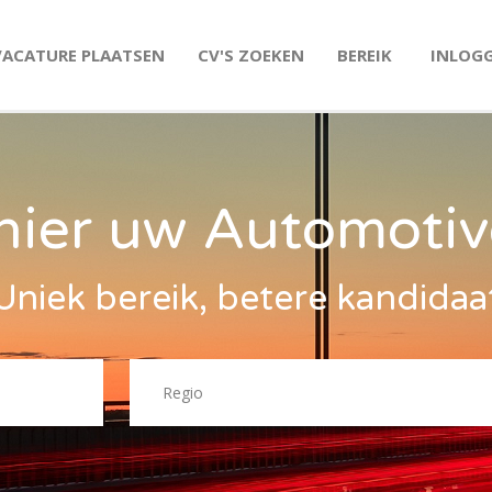
VACATURE PLAATSEN
CV'S ZOEKEN
BEREIK
INLOG
hier uw Automotiv
Uniek bereik, betere kandidaa