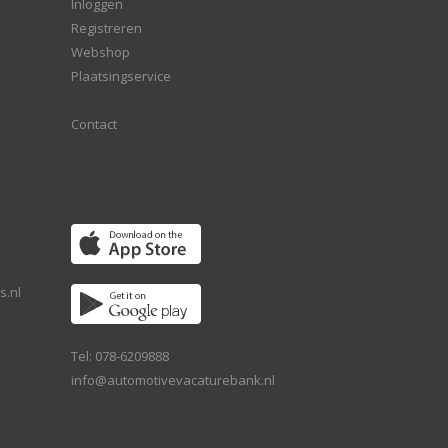
Inloggen
Registreren
Webshop
Plaatsingservice
Contact
s.nl
Tel: 078-6209888
info@automotivevacaturebank.nl