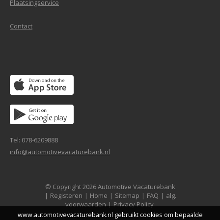
Plaatsingservice
Contact
Tel: 078-6209888
info@automotivevacaturebank.nl
© Copyright 2026 Automotive Vacaturebank
|
Registeren
|
Home
|
Sitemap
|
FAQ
|
alg.
voorwaarden
|
Privacy Policy
www.automotivevacaturebank.nl gebruikt cookies om bepaalde