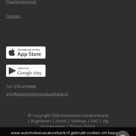
Plaatsingservice
Contact
Tel: 078-6209888
info@automotivevacaturebank.nl
© Copyright 2026 Automotive Vacaturebank
|
Registeren
|
Home
|
Sitemap
|
FAQ
|
alg.
voorwaarden
|
Privacy Policy
www.automotivevacaturebank.nl gebruikt cookies om bepaalde