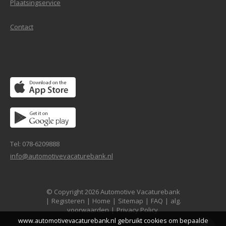
Plaatsingservice
Contact
Tel: 078-6209888
info@automotivevacaturebank.nl
© Copyright 2026 Automotive Vacaturebank
|
Registeren
|
Home
|
Sitemap
|
FAQ
|
alg.
voorwaarden
|
Privacy Policy
www.automotivevacaturebank.nl gebruikt cookies om bepaalde