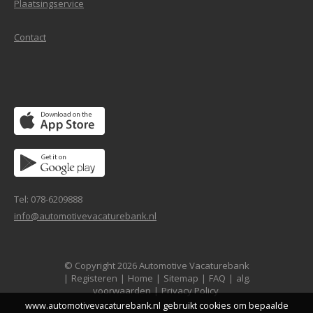
Plaatsingservice
Contact
Tel: 078-6209888
info@automotivevacaturebank.nl
© Copyright 2026 Automotive Vacaturebank
|
Registeren
|
Home
|
Sitemap
|
FAQ
|
alg.
voorwaarden
|
Privacy Policy
www.automotivevacaturebank.nl gebruikt cookies om bepaalde