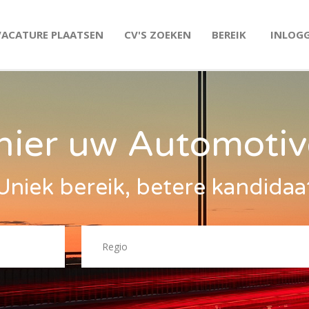
VACATURE PLAATSEN
CV'S ZOEKEN
BEREIK
INLOG
hier uw Automotiv
Uniek bereik, betere kandidaa