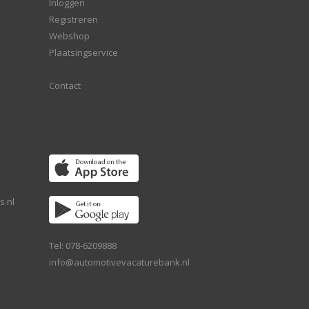
Inloggen
Registreren
Webshop
Plaatsingservice
Contact
s.nl
Tel: 078-6209888
info@automotivevacaturebank.nl