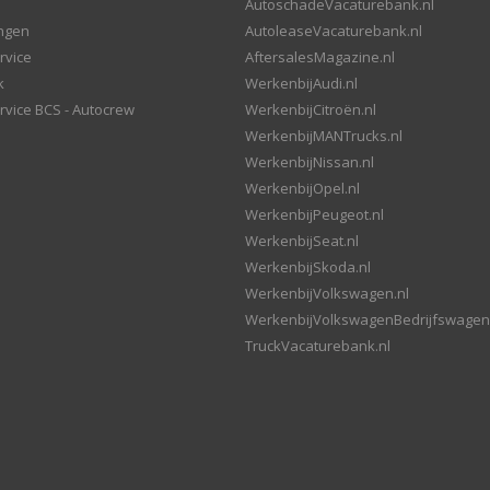
AutoschadeVacaturebank.nl
ingen
AutoleaseVacaturebank.nl
rvice
AftersalesMagazine.nl
k
WerkenbijAudi.nl
rvice BCS - Autocrew
WerkenbijCitroën.nl
WerkenbijMANTrucks.nl
WerkenbijNissan.nl
WerkenbijOpel.nl
WerkenbijPeugeot.nl
WerkenbijSeat.nl
WerkenbijSkoda.nl
WerkenbijVolkswagen.nl
WerkenbijVolkswagenBedrijfswagen
TruckVacaturebank.nl