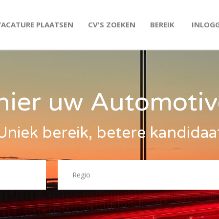
VACATURE PLAATSEN
CV'S ZOEKEN
BEREIK
INLOG
hier uw Automotiv
Uniek bereik, betere kandidaa