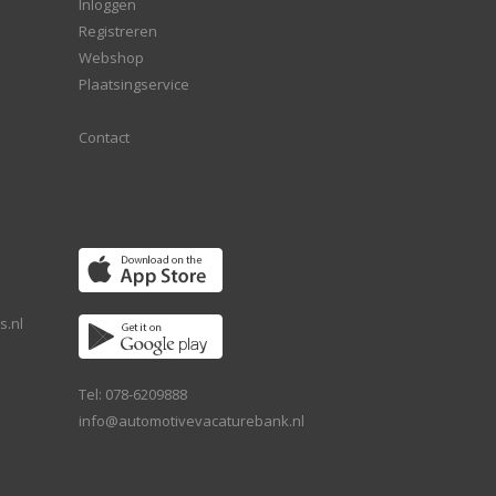
Inloggen
Registreren
Webshop
Plaatsingservice
Contact
s.nl
Tel: 078-6209888
info@automotivevacaturebank.nl