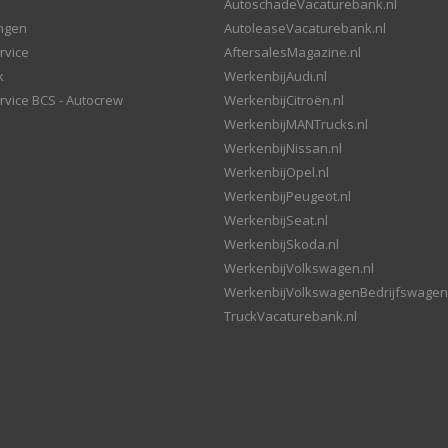
AutoschadeVacaturebank.nl
ingen
AutoleaseVacaturebank.nl
rvice
AftersalesMagazine.nl
k
WerkenbijAudi.nl
rvice BCS - Autocrew
WerkenbijCitroën.nl
WerkenbijMANTrucks.nl
WerkenbijNissan.nl
WerkenbijOpel.nl
WerkenbijPeugeot.nl
WerkenbijSeat.nl
WerkenbijSkoda.nl
WerkenbijVolkswagen.nl
WerkenbijVolkswagenBedrijfswagen
TruckVacaturebank.nl