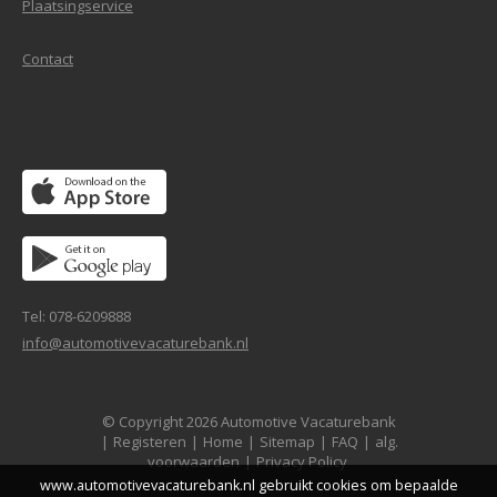
Plaatsingservice
Contact
Tel: 078-6209888
info@automotivevacaturebank.nl
© Copyright 2026 Automotive Vacaturebank
|
Registeren
|
Home
|
Sitemap
|
FAQ
|
alg.
voorwaarden
|
Privacy Policy
www.automotivevacaturebank.nl gebruikt cookies om bepaalde