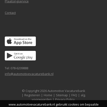
Plaatsingservice
Contact
Tel: 078-6209888
info@automotivevacaturebank.nl
© Copyright 2026 Automotive Vacaturebank
|
Registeren
|
Home
|
Sitemap
|
FAQ
|
alg.
voorwaarden
|
Privacy Policy
www.automotivevacaturebank.nl gebruikt cookies om bepaalde