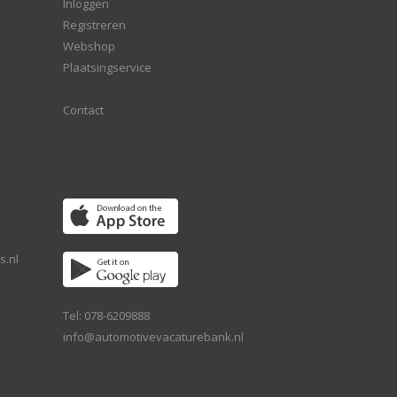
Inloggen
Registreren
Webshop
Plaatsingservice
Contact
s.nl
Tel: 078-6209888
info@automotivevacaturebank.nl