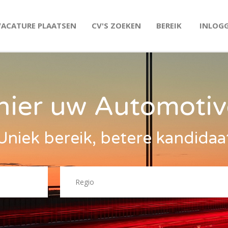
VACATURE PLAATSEN
CV'S ZOEKEN
BEREIK
INLOG
hier uw Automotiv
Uniek bereik, betere kandidaa