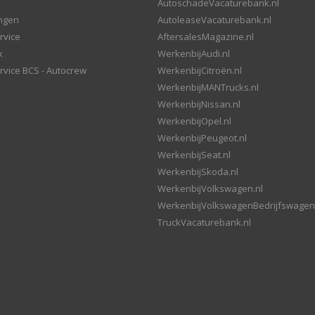
AutoschadeVacaturebank.nl
ingen
AutoleaseVacaturebank.nl
rvice
AftersalesMagazine.nl
k
WerkenbijAudi.nl
rvice BCS - Autocrew
WerkenbijCitroën.nl
WerkenbijMANTrucks.nl
WerkenbijNissan.nl
WerkenbijOpel.nl
WerkenbijPeugeot.nl
WerkenbijSeat.nl
WerkenbijSkoda.nl
WerkenbijVolkswagen.nl
WerkenbijVolkswagenBedrijfswagen
TruckVacaturebank.nl