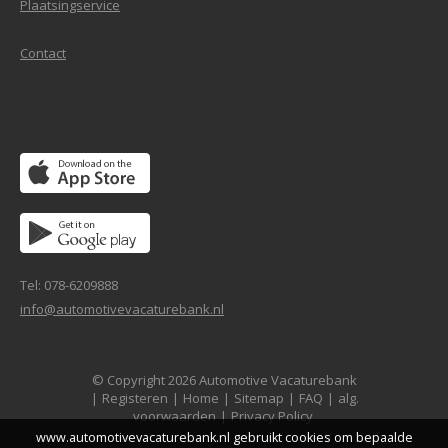
Plaatsingservice
Contact
Tel: 078-6209888
info@automotivevacaturebank.nl
© Copyright 2026 Automotive Vacaturebank
|
Registeren
|
Home
|
Sitemap
|
FAQ
|
alg.
voorwaarden
|
Privacy Policy
www.automotivevacaturebank.nl gebruikt cookies om bepaalde