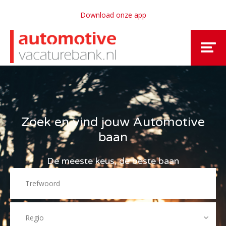
Download onze app
Zoek en vind jouw Automotive
baan
De meeste keus, de beste baan