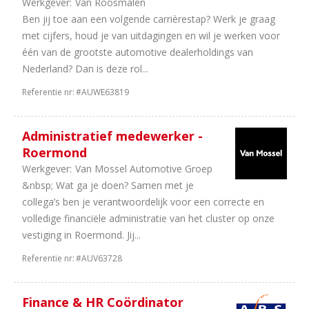
Werkgever:
Van Roosmalen
1
Tweewielers
Ben jij toe aan een volgende carrièrestap? Werk je graag
1
Leasing
met cijfers, houd je van uitdagingen en wil je werken voor
één van de grootste automotive dealerholdings van
Aantal
Nederland? Dan is deze rol...
uren
Referentie nr:
#AUWE63819
14
40
uur
Administratief medewerker -
8
In
Roermond
overleg
Werkgever:
Van Mossel Automotive Groep
4
32
&nbsp; Wat ga je doen? Samen met je
uur
collega’s ben je verantwoordelijk voor een correcte en
2
38
volledige financiële administratie van het cluster op onze
uur
vestiging in Roermond. Jij...
2
36
uur
Referentie nr:
#AUV63728
1
24
uur
Finance & HR Coördinator