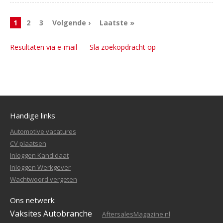
1
2
3
Volgende ›
Laatste »
Resultaten via e-mail
Sla zoekopdracht op
Handige links
Automotive vacatures
CV plaatsen
Inloggen Kandidaat
Inloggen Werkgever
Wachtwoord vergeten
Ons netwerk:
Vaksites Autobranche
AftersalesMagazine.nl