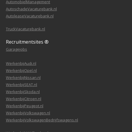
AutomobielManagement
AutoschadeVacaturebank.nl
AutoleaseVacaturebank.nl
TruckVacaturebank.nl
Recruitmentsites ®
Garagejobs
WerkenbijAudi.nl
WerkenbijOpel.nl
WerkenbijNissan.nl
WerkenbijSEAT.nl
WerkenbijSkoda.nl
WerkenbijCitroen.nl
WerkenbijPeugeot.nl
WerkenbijVolkswagen.nl
WerkenbijVolkswagenBedrijfswagens.nl