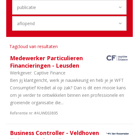
2
Utrecht
2
Noord-
Holland
1
Overijssel
1
Zeeland
Sector
Tagcloud van resultaten
18
Dealerholdings
Medewerker Particulieren
17
Duurzame
Financieringen - Leusden
Mobiliteit
Werkgever:
Captive Finance
11
Personenauto's
Ben jij klantgericht, werk je nauwkeurig en heb je je WFT
9
Bedrijfsauto's
Consumptief Krediet al op zak? Dan is dit een mooie kans
7
Schadeherstel
om je verder te ontwikkelen binnen een professionele en
3
Finance
groeiende organisatie die...
2
Onderdelen
Referentie nr:
#AUWE63895
2
Banden
en
wielen
Business Controller - Veldhoven
1
Motoren