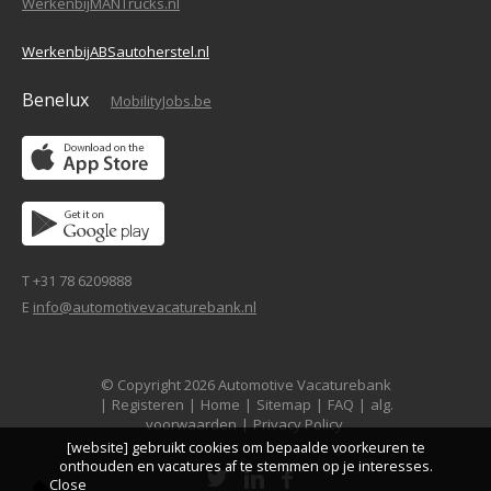
WerkenbijMANTrucks.nl
WerkenbijABSautoherstel.nl
Benelux
MobilityJobs.be
T +31 78 6209888
E
info@automotivevacaturebank.nl
© Copyright 2026 Automotive Vacaturebank
|
Registeren
|
Home
|
Sitemap
|
FAQ
|
alg.
voorwaarden
|
Privacy Policy
[website] gebruikt cookies om bepaalde voorkeuren te
onthouden en vacatures af te stemmen op je interesses.
Close