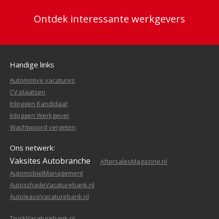
Ontdek interessante werkgevers
Handige links
Automotive vacatures
CV plaatsen
Inloggen Kandidaat
Inloggen Werkgever
Wachtwoord vergeten
Ons netwerk:
Vaksites Autobranche
AftersalesMagazine.nl
AutomobielManagement
AutoschadeVacaturebank.nl
AutoleaseVacaturebank.nl
TruckVacaturebank.nl