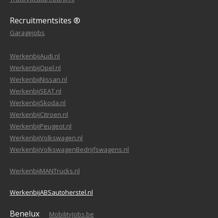
Recruitmentsites ®
Garagejobs
WerkenbijAudi.nl
WerkenbijOpel.nl
WerkenbijNissan.nl
WerkenbijSEAT.nl
WerkenbijSkoda.nl
WerkenbijCitroen.nl
WerkenbijPeugeot.nl
WerkenbijVolkswagen.nl
WerkenbijVolkswagenBedrijfswagens.nl
WerkenbijMANTrucks.nl
WerkenbijABSautoherstel.nl
Benelux
MobilityJobs.be