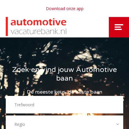
Download onze app
Zoek en vind jouw Automotive
baan
De meeste keus, de beste baan