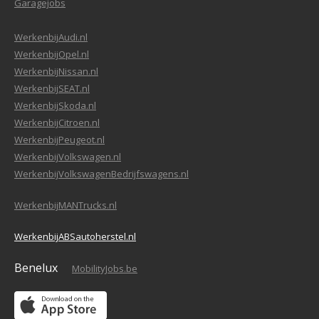
Garagejobs
WerkenbijAudi.nl
WerkenbijOpel.nl
WerkenbijNissan.nl
WerkenbijSEAT.nl
WerkenbijSkoda.nl
WerkenbijCitroen.nl
WerkenbijPeugeot.nl
WerkenbijVolkswagen.nl
WerkenbijVolkswagenBedrijfswagens.nl
WerkenbijMANTrucks.nl
WerkenbijABSautoherstel.nl
Benelux
MobilityJobs.be