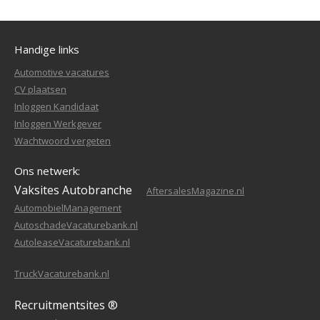
Handige links
Automotive vacatures
CV plaatsen
Inloggen Kandidaat
Inloggen Werkgever
Wachtwoord vergeten
Ons netwerk:
Vaksites Autobranche
AftersalesMagazine.nl
AutomobielManagement
AutoschadeVacaturebank.nl
AutoleaseVacaturebank.nl
TruckVacaturebank.nl
Recruitmentsites ®