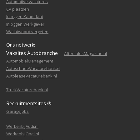
Automotive vacatures
CV plaatsen
Inloggen Kandidaat
Inloggen Werkgever
Wachtwoord vergeten
Ons netwerk:
Vaksites Autobranche
AftersalesMagazine.nl
AutomobielManagement
AutoschadeVacaturebank.nl
AutoleaseVacaturebank.nl
TruckVacaturebank.nl
Recruitmentsites ®
Garagejobs
WerkenbijAudi.nl
WerkenbijOpel.nl