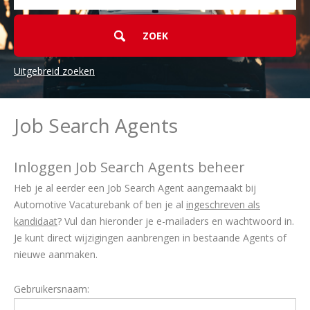
Uitgebreid zoeken
Job Search Agents
Inloggen Job Search Agents beheer
Heb je al eerder een Job Search Agent aangemaakt bij
Automotive Vacaturebank of ben je al
ingeschreven als
kandidaat
? Vul dan hieronder je e-mailaders en wachtwoord in.
Je kunt direct wijzigingen aanbrengen in bestaande Agents of
nieuwe aanmaken.
Gebruikersnaam: