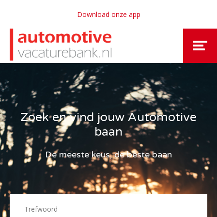
Download onze app
Zoek en vind jouw Automotive
baan
De meeste keus, de beste baan