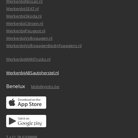
WerkenbijNissan.nl
WerkenbijSEAT.nl
WerkenbijSkoda.nl
WerkenbijCitroen.nl
WerkenbijPeugeot.nl
WerkenbijVolkswagen.nl
WerkenbijVolkswagenBedrijfswagens.nl
WerkenbijMANTrucks.nl
WerkenbijABSautoherstel.nl
Benelux
MobilityJobs.be
T +31 78 6209888