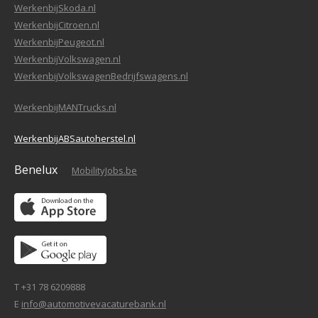
WerkenbijSkoda.nl
WerkenbijCitroen.nl
WerkenbijPeugeot.nl
WerkenbijVolkswagen.nl
WerkenbijVolkswagenBedrijfswagens.nl
WerkenbijMANTrucks.nl
WerkenbijABSautoherstel.nl
Benelux
MobilityJobs.be
T +31 78 6209888
E
info@automotivevacaturebank.nl