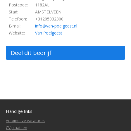
Postcode:
1182AL
Stad:
AMSTELVEEN
Telefoon:
+31205032300
E-mail:
info@van-poelgeest.nl
Website:
Van Poelgeest
Deel dit bedrijf
Handige links
Automotive vacatures
CV plaatsen