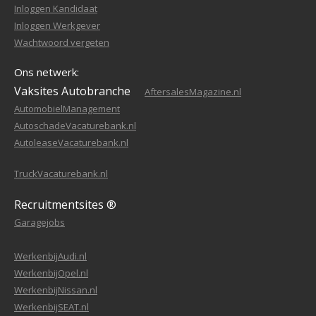
Inloggen Kandidaat
Inloggen Werkgever
Wachtwoord vergeten
Ons netwerk:
Vaksites Autobranche
AftersalesMagazine.nl
AutomobielManagement
AutoschadeVacaturebank.nl
AutoleaseVacaturebank.nl
TruckVacaturebank.nl
Recruitmentsites ®
Garagejobs
WerkenbijAudi.nl
WerkenbijOpel.nl
WerkenbijNissan.nl
WerkenbijSEAT.nl