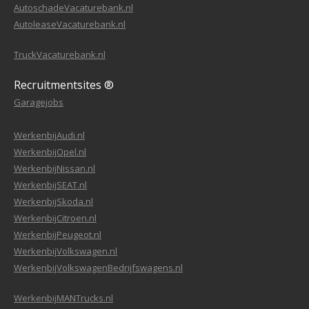
AutoschadeVacaturebank.nl
AutoleaseVacaturebank.nl
TruckVacaturebank.nl
Recruitmentsites ®
Garagejobs
WerkenbijAudi.nl
WerkenbijOpel.nl
WerkenbijNissan.nl
WerkenbijSEAT.nl
WerkenbijSkoda.nl
WerkenbijCitroen.nl
WerkenbijPeugeot.nl
WerkenbijVolkswagen.nl
WerkenbijVolkswagenBedrijfswagens.nl
WerkenbijMANTrucks.nl