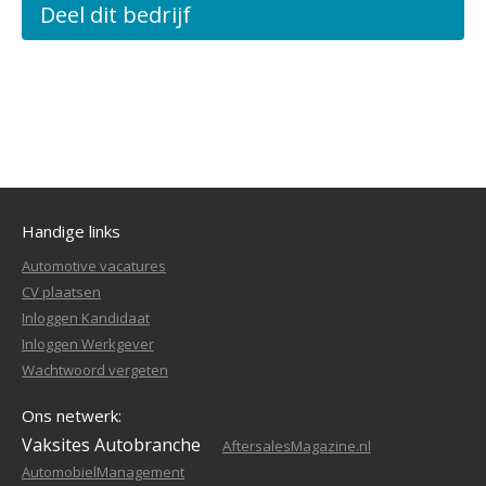
Deel dit bedrijf
Handige links
Automotive vacatures
CV plaatsen
Inloggen Kandidaat
Inloggen Werkgever
Wachtwoord vergeten
Ons netwerk:
Vaksites Autobranche
AftersalesMagazine.nl
AutomobielManagement