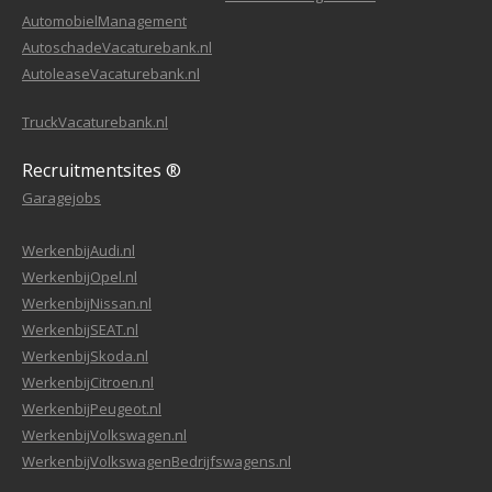
AutomobielManagement
AutoschadeVacaturebank.nl
AutoleaseVacaturebank.nl
TruckVacaturebank.nl
Recruitmentsites ®
Garagejobs
WerkenbijAudi.nl
WerkenbijOpel.nl
WerkenbijNissan.nl
WerkenbijSEAT.nl
WerkenbijSkoda.nl
WerkenbijCitroen.nl
WerkenbijPeugeot.nl
WerkenbijVolkswagen.nl
WerkenbijVolkswagenBedrijfswagens.nl