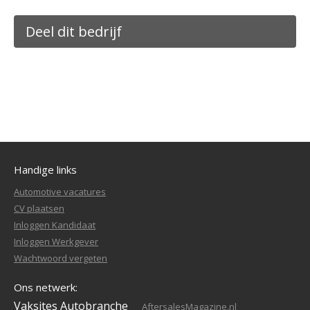
Deel dit bedrijf
Handige links
Automotive vacatures
CV plaatsen
Inloggen Kandidaat
Inloggen Werkgever
Wachtwoord vergeten
Ons netwerk:
Vaksites Autobranche
AftersalesMagazine.nl