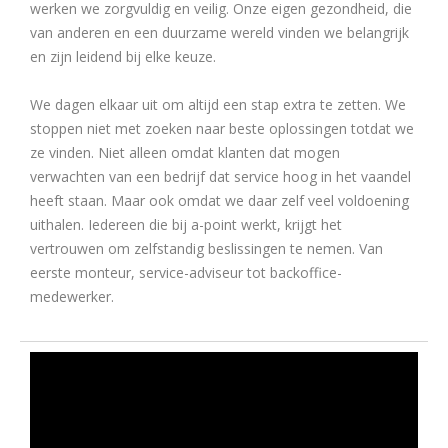
werken we zorgvuldig en veilig. Onze eigen gezondheid, die
van anderen en een duurzame wereld vinden we belangrijk
en zijn leidend bij elke keuze.
We dagen elkaar uit om altijd een stap extra te zetten. We
stoppen niet met zoeken naar beste oplossingen totdat we
ze vinden. Niet alleen omdat klanten dat mogen
verwachten van een bedrijf dat service hoog in het vaandel
heeft staan. Maar ook omdat we daar zelf veel voldoening
uithalen. Iedereen die bij a-point werkt, krijgt het
vertrouwen om zelfstandig beslissingen te nemen. Van
eerste monteur, service-adviseur tot backoffice-
medewerker.