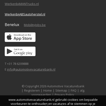
WerkenbijMANTrucks.nl
WerkenbijABSautoherstel.nl
Benelux
MobilityJobs.be
T +31 78 6209888
E
info@automotivevacaturebank.nl
© Copyright 2026 Automotive Vacaturebank
|
Registeren
|
Home
|
Sitemap
|
FAQ
|
alg.
voorwaarden
|
Privacy Policy
www.automotivevacaturebank.nl gebruikt cookies om bepaalde
voorkeuren te onthouden en vacatures af te stemmen op je