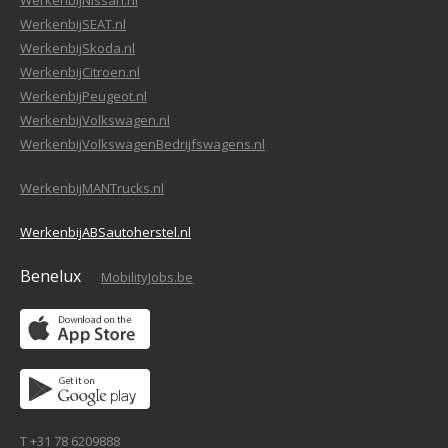
WerkenbijNissan.nl
WerkenbijSEAT.nl
WerkenbijSkoda.nl
WerkenbijCitroen.nl
WerkenbijPeugeot.nl
WerkenbijVolkswagen.nl
WerkenbijVolkswagenBedrijfswagens.nl
WerkenbijMANTrucks.nl
WerkenbijABSautoherstel.nl
Benelux
MobilityJobs.be
T +31 78 6209888