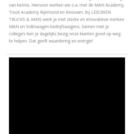
van kennis. Hiervoor werken we o.a. met de MAN Academy,
Truck Academy Rijnmond en Innovam. Bij LEEUWEN
TRUCKS & VANS werk je met sterke en innovatieve merken
MAN en Volkswagen bedrijfswagens. Samen met je
collega’s ben je dagelijks bezig onze klanten goed op weg
te helpen. Dat geeft waardering en energie!