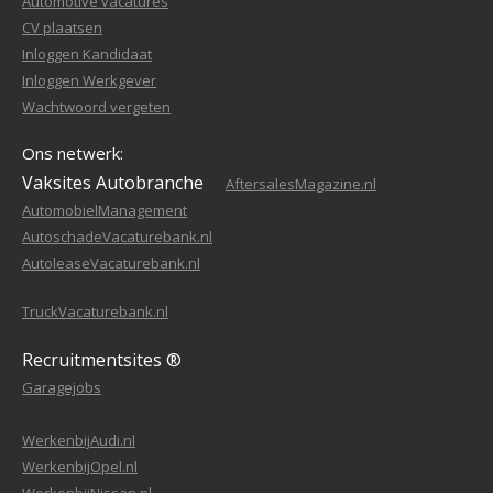
Automotive vacatures
CV plaatsen
Inloggen Kandidaat
Inloggen Werkgever
Wachtwoord vergeten
Ons netwerk:
Vaksites Autobranche
AftersalesMagazine.nl
AutomobielManagement
AutoschadeVacaturebank.nl
AutoleaseVacaturebank.nl
TruckVacaturebank.nl
Recruitmentsites ®
Garagejobs
WerkenbijAudi.nl
WerkenbijOpel.nl