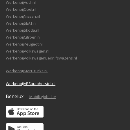
WerkenbijAudi.nl
WerkenbijOpel.nl
WerkenbijNissan.nl
WerkenbijSEAT.nl
WerkenbijSkoda.nl
WerkenbijCitroen.nl
WerkenbijPeugeot.nl
WerkenbijVolkswagen.nl
WerkenbijVolkswagenBedrijfswagens.nl
WerkenbijMANTrucks.nl
WerkenbijABSautoherstel.nl
Benelux
MobilityJobs.be