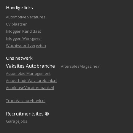
Handige links
Automotive vacatures
CV plaatsen
Inloggen Kandidaat
Inloggen Werkgever
Wachtwoord vergeten
Ons netwerk:
Vaksites Autobranche
AftersalesMagazine.nl
AutomobielManagement
AutoschadeVacaturebank.nl
AutoleaseVacaturebank.nl
TruckVacaturebank.nl
Recruitmentsites ®
Garagejobs