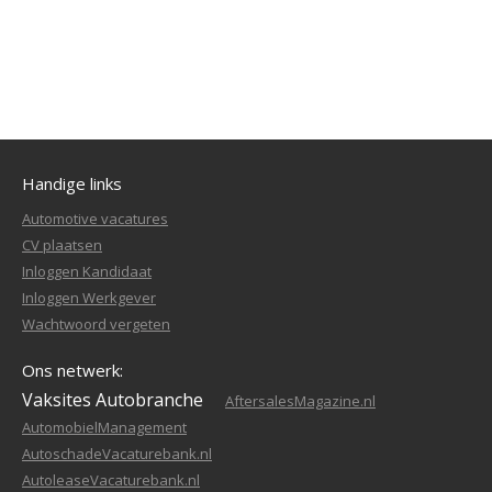
Handige links
Automotive vacatures
CV plaatsen
Inloggen Kandidaat
Inloggen Werkgever
Wachtwoord vergeten
Ons netwerk:
Vaksites Autobranche
AftersalesMagazine.nl
AutomobielManagement
AutoschadeVacaturebank.nl
AutoleaseVacaturebank.nl