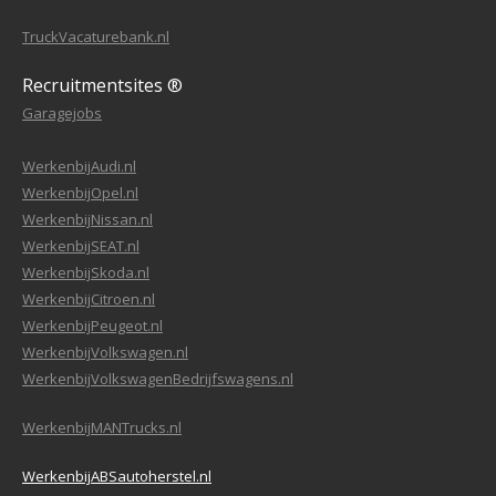
TruckVacaturebank.nl
Recruitmentsites ®
Garagejobs
WerkenbijAudi.nl
WerkenbijOpel.nl
WerkenbijNissan.nl
WerkenbijSEAT.nl
WerkenbijSkoda.nl
WerkenbijCitroen.nl
WerkenbijPeugeot.nl
WerkenbijVolkswagen.nl
WerkenbijVolkswagenBedrijfswagens.nl
WerkenbijMANTrucks.nl
WerkenbijABSautoherstel.nl