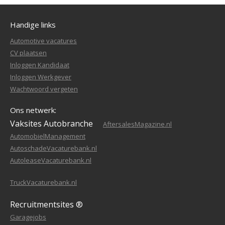
Handige links
Automotive vacatures
CV plaatsen
Inloggen Kandidaat
Inloggen Werkgever
Wachtwoord vergeten
Ons netwerk:
Vaksites Autobranche
AftersalesMagazine.nl
AutomobielManagement
AutoschadeVacaturebank.nl
AutoleaseVacaturebank.nl
TruckVacaturebank.nl
Recruitmentsites ®
Garagejobs