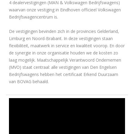
4 dealervestigingen (MAN & Volkswagen Bedrijfswagens)
waarvan onze vestiging in Eindhoven officieel Volkswagen
Bedrijfswagencentrum is.
De vestigingen bevinden zich in de provincies Gelderland,
Limburg en Noord-Brabant. In deze vestigingen staan
flexibiliteit, maatwerk in service en kwaliteit voorop. En door
de synergie in onze organisatie houden we de kosten zo
laag mogelijk. Maatschappelijk Verantwoord Ondernemen
(MVO) staat centraal: alle vestigingen van Den Engelsen
Bedrijfswagens hebben het certificaat Erkend Duurzaam
van BOVAG behaald.