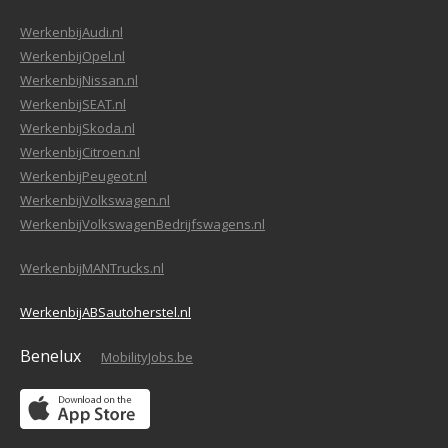
WerkenbijAudi.nl
WerkenbijOpel.nl
WerkenbijNissan.nl
WerkenbijSEAT.nl
WerkenbijSkoda.nl
WerkenbijCitroen.nl
WerkenbijPeugeot.nl
WerkenbijVolkswagen.nl
WerkenbijVolkswagenBedrijfswagens.nl
WerkenbijMANTrucks.nl
WerkenbijABSautoherstel.nl
Benelux
MobilityJobs.be