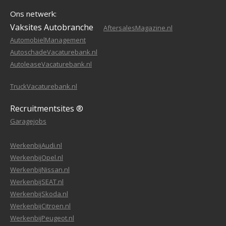
Ons netwerk:
Vaksites Autobranche
AftersalesMagazine.nl
AutomobielManagement
AutoschadeVacaturebank.nl
AutoleaseVacaturebank.nl
TruckVacaturebank.nl
Recruitmentsites ®
Garagejobs
WerkenbijAudi.nl
WerkenbijOpel.nl
WerkenbijNissan.nl
WerkenbijSEAT.nl
WerkenbijSkoda.nl
WerkenbijCitroen.nl
WerkenbijPeugeot.nl