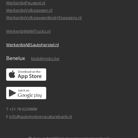
WerkenbijPeugeot.nl
WerkenbijVolkswagen.nl
WerkenbijVolkswagenBedrijfswagens.nl
WerkenbijMANTrucks.nl
WerkenbijABSautoherstel.nl
Benelux
MobilityJobs.be
T +31 78 6209888
E
info@automotivevacaturebank.nl