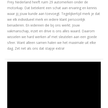
Frey Nederland heeft ruim 29 automerken onder de
motorkap. Dat betekent een schat aan ervaring en kennis
waar jij jouw kunde aan toevoegt. Tegelijkertijd merk je dat
we elk individueel merk en iedere klant persoonlijk
benaderen. En iedereen die bij ons werkt. Jouw
vakmanschap, inzet en drive is ons alles waard. Daarom
wisselen we hard werken af met sleutelen aan een goede
sfeer. Want alleen samen halen we het maximale uit elke
dag. Zet net als ons dat stapje extra!