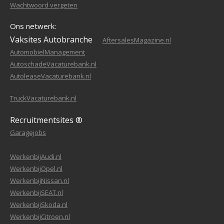
Wachtwoord vergeten
Ons netwerk:
Vaksites Autobranche
AftersalesMagazine.nl
AutomobielManagement
AutoschadeVacaturebank.nl
AutoleaseVacaturebank.nl
TruckVacaturebank.nl
Recruitmentsites ®
Garagejobs
WerkenbijAudi.nl
WerkenbijOpel.nl
WerkenbijNissan.nl
WerkenbijSEAT.nl
WerkenbijSkoda.nl
WerkenbijCitroen.nl