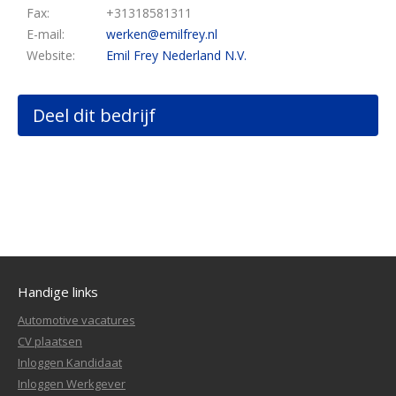
Fax:
+31318581311
E-mail:
werken@emilfrey.nl
Website:
Emil Frey Nederland N.V.
Deel dit bedrijf
Handige links
Automotive vacatures
CV plaatsen
Inloggen Kandidaat
Inloggen Werkgever