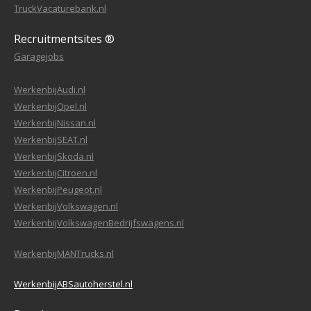
TruckVacaturebank.nl
Recruitmentsites ®
Garagejobs
WerkenbijAudi.nl
WerkenbijOpel.nl
WerkenbijNissan.nl
WerkenbijSEAT.nl
WerkenbijSkoda.nl
WerkenbijCitroen.nl
WerkenbijPeugeot.nl
WerkenbijVolkswagen.nl
WerkenbijVolkswagenBedrijfswagens.nl
WerkenbijMANTrucks.nl
WerkenbijABSautoherstel.nl