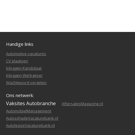
Handige links
Automotive vacatures
CV plaatsen
Inloggen Kandidaat
Inloggen Werkgever
Wachtwoord vergeten
Ons netwerk:
Vaksites Autobranche
AftersalesMagazine.nl
AutomobielManagement
AutoschadeVacaturebank.nl
AutoleaseVacaturebank.nl