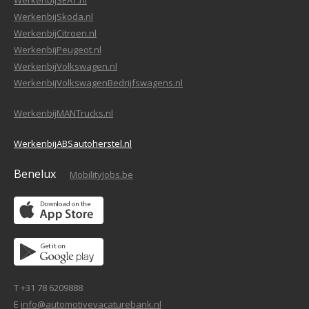
WerkenbijSEAT.nl
WerkenbijSkoda.nl
WerkenbijCitroen.nl
WerkenbijPeugeot.nl
WerkenbijVolkswagen.nl
WerkenbijVolkswagenBedrijfswagens.nl
WerkenbijMANTrucks.nl
WerkenbijABSautoherstel.nl
Benelux
MobilityJobs.be
T +31 78 6209888
E
info@automotivevacaturebank.nl