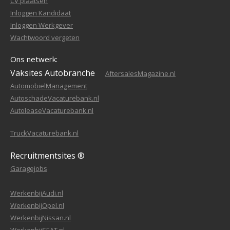
CV plaatsen
Inloggen Kandidaat
Inloggen Werkgever
Wachtwoord vergeten
Ons netwerk:
Vaksites Autobranche
AftersalesMagazine.nl
AutomobielManagement
AutoschadeVacaturebank.nl
AutoleaseVacaturebank.nl
TruckVacaturebank.nl
Recruitmentsites ®
Garagejobs
WerkenbijAudi.nl
WerkenbijOpel.nl
WerkenbijNissan.nl