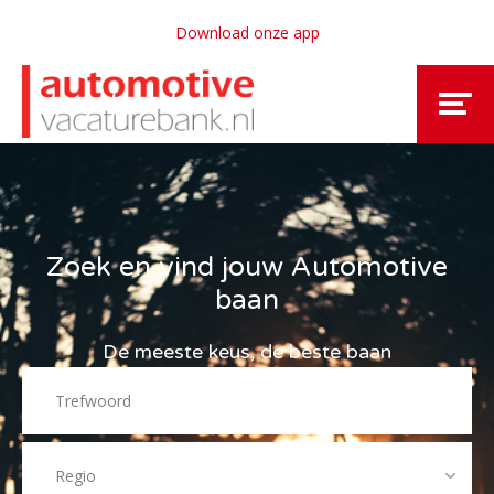
Download onze app
Zoek en vind jouw Automotive
baan
De meeste keus, de beste baan