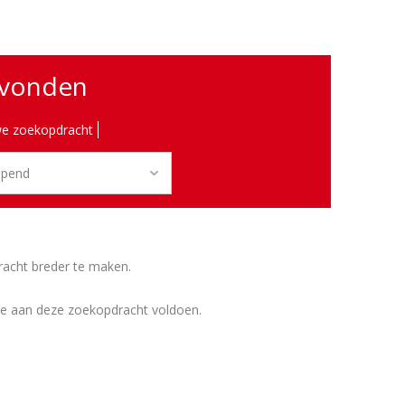
evonden
e zoekopdracht
racht breder te maken.
ie aan deze zoekopdracht voldoen.