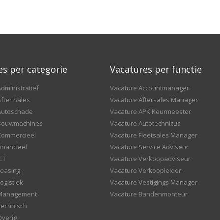
es per categorie
Vacatures per functie
dministratief
Vacature Accountmanager
fter Sales
Vacature Aftersales Manager
Autoschade
Vacature APK Keurmeester
 Bouwmachines
Vacature Autotechnicus
Commercieel
Vacature Fleetsales Manager
inancieel
Vacature Service Adviseur
CT
Vacature Verkoopadviseur
Leasing
Vacature Verkoopleider
ogistiek
Vacature Vestigings Manager
 Management
Vacature Bandenmonteur
Technisch
Overig