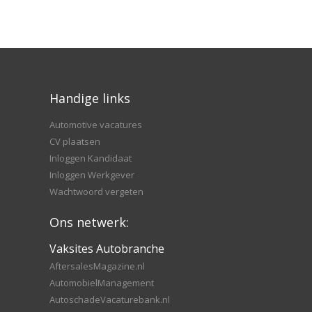
Handige links
Automotive vacatures
CV plaatsen
Inloggen Kandidaat
Inloggen Werkgever
Wachtwoord vergeten
Ons netwerk:
Vaksites Autobranche
AftersalesMagazine.nl
AutomobielManagement
AutoschadeVacaturebank.nl