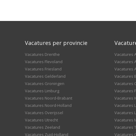
Vacatures per provincie
Vacatur
Vacatures Drenthe
Vacatures A
Vacatures Flevoland
Vacatures A
Vacatures Friesland
Vacatures 
Vacatures Gelderland
Vacatures
Vacatures Groningen
Vacatures 
Vacatures Limburg
Vacatures F
Vacatures Noord-Brabant
Vacatures I
Vacatures Noord-Holland
Vacatures 
Vacatures Overijssel
Vacatures L
Vacatures Utrecht
Vacatures
Vacatures Zeeland
Vacatures 
Vacatures Zuid-Holland
Vacatures 