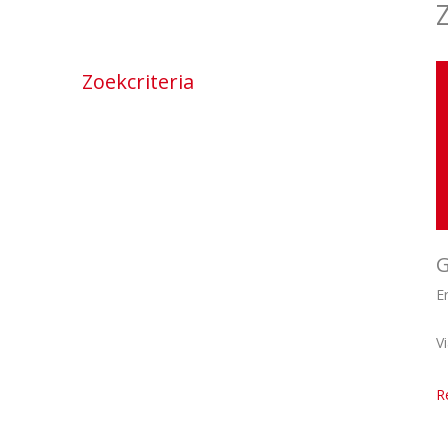
Zoekcriteria
G
E
V
R