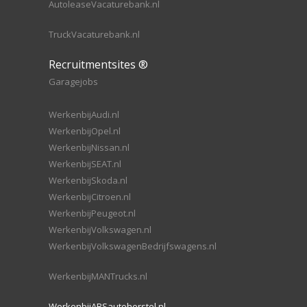
AutoleaseVacaturebank.nl
TruckVacaturebank.nl
Recruitmentsites ®
Garagejobs
WerkenbijAudi.nl
WerkenbijOpel.nl
WerkenbijNissan.nl
WerkenbijSEAT.nl
WerkenbijSkoda.nl
WerkenbijCitroen.nl
WerkenbijPeugeot.nl
WerkenbijVolkswagen.nl
WerkenbijVolkswagenBedrijfswagens.nl
WerkenbijMANTrucks.nl
WerkenbijABSautoherstel.nl