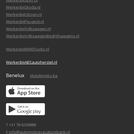
WerkenbijSEAT.nl
WerkenbijSkoda.nl
WerkenbijCitroen.nl
WerkenbijPeugeot.nl
WerkenbijVolkswagen.nl
WerkenbijVolkswagenBedrijfswagens.nl
WerkenbijMANTrucks.nl
WerkenbijABSautoherstel.nl
Benelux
MobilityJobs.be
T +31 78 6209888
E
info@automotivevacaturebank.nl