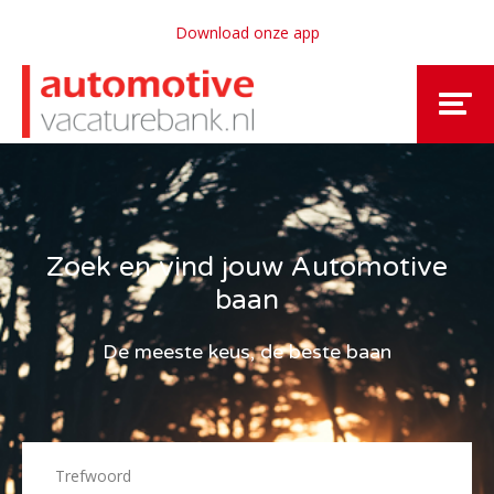
Download onze app
Zoek en vind jouw Automotive
baan
De meeste keus, de beste baan