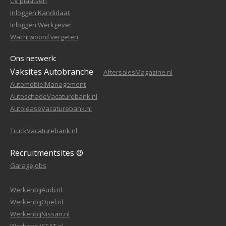
CV plaatsen
Inloggen Kandidaat
Inloggen Werkgever
Wachtwoord vergeten
Ons netwerk:
Vaksites Autobranche
AftersalesMagazine.nl
AutomobielManagement
AutoschadeVacaturebank.nl
AutoleaseVacaturebank.nl
TruckVacaturebank.nl
Recruitmentsites ®
Garagejobs
WerkenbijAudi.nl
WerkenbijOpel.nl
WerkenbijNissan.nl