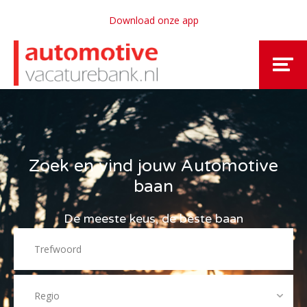
Download onze app
Zoek en vind jouw Automotive
baan
De meeste keus, de beste baan