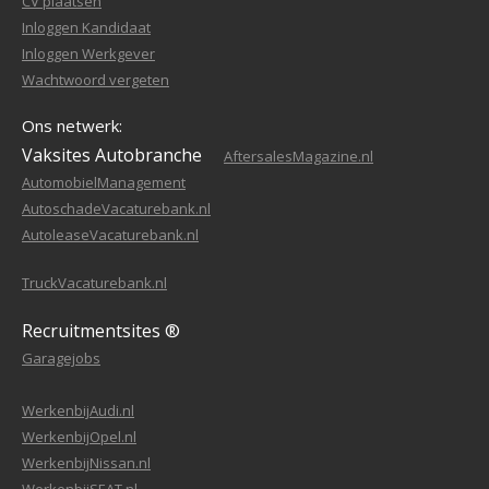
CV plaatsen
Inloggen Kandidaat
Inloggen Werkgever
Wachtwoord vergeten
Ons netwerk:
Vaksites Autobranche
AftersalesMagazine.nl
AutomobielManagement
AutoschadeVacaturebank.nl
AutoleaseVacaturebank.nl
TruckVacaturebank.nl
Recruitmentsites ®
Garagejobs
WerkenbijAudi.nl
WerkenbijOpel.nl
WerkenbijNissan.nl