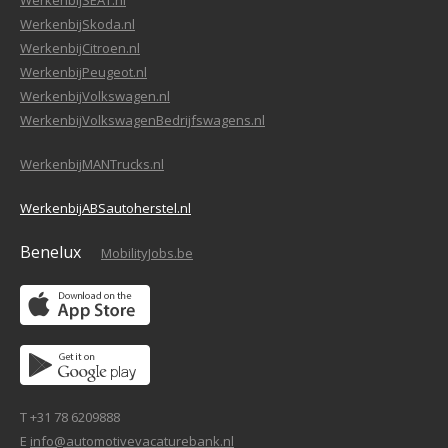
WerkenbijSEAT.nl
WerkenbijSkoda.nl
WerkenbijCitroen.nl
WerkenbijPeugeot.nl
WerkenbijVolkswagen.nl
WerkenbijVolkswagenBedrijfswagens.nl
WerkenbijMANTrucks.nl
WerkenbijABSautoherstel.nl
Benelux
MobilityJobs.be
T +31 78 6209888
E
info@automotivevacaturebank.nl