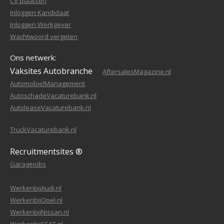
CV plaatsen
Inloggen Kandidaat
Inloggen Werkgever
Wachtwoord vergeten
Ons netwerk:
Vaksites Autobranche
AftersalesMagazine.nl
AutomobielManagement
AutoschadeVacaturebank.nl
AutoleaseVacaturebank.nl
TruckVacaturebank.nl
Recruitmentsites ®
Garagejobs
WerkenbijAudi.nl
WerkenbijOpel.nl
WerkenbijNissan.nl