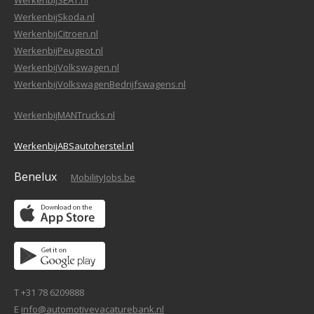
WerkenbijSEAT.nl
WerkenbijSkoda.nl
WerkenbijCitroen.nl
WerkenbijPeugeot.nl
WerkenbijVolkswagen.nl
WerkenbijVolkswagenBedrijfswagens.nl
WerkenbijMANTrucks.nl
WerkenbijABSautoherstel.nl
Benelux
MobilityJobs.be
T +31 78 6209888
E
info@automotivevacaturebank.nl