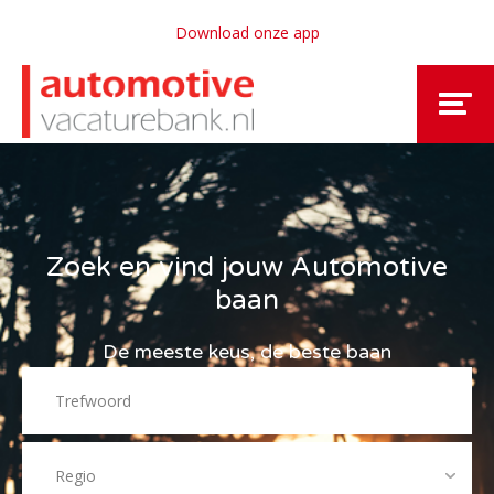
Download onze app
Zoek en vind jouw Automotive
baan
De meeste keus, de beste baan