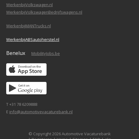
WerkenbijVolkswagen.nl
WerkenbijVolkswagenBedrijfswagens.nl
WerkenbijMANTrucks.nl
WerkenbijABSautoherstel.nl
Benelux
MobilityJobs.be
T +31 78 6209888
E
info@automotivevacaturebank.nl
© Copyright 2026 Automotive Vacaturebank