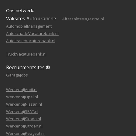
Ons netwerk:
Vaksites Autobranche
AftersalesMagazine.nl
AutomobielManagement
AutoschadeVacaturebank.nl
AutoleaseVacaturebank.nl
TruckVacaturebank.nl
Recruitmentsites ®
Garagejobs
WerkenbijAudi.nl
WerkenbijOpel.nl
WerkenbijNissan.nl
WerkenbijSEAT.nl
WerkenbijSkoda.nl
WerkenbijCitroen.nl
WerkenbijPeugeot.nl