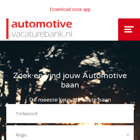
Download onze app
Zoek en vind jouw Automotive
baan
De meeste keus, de beste baan