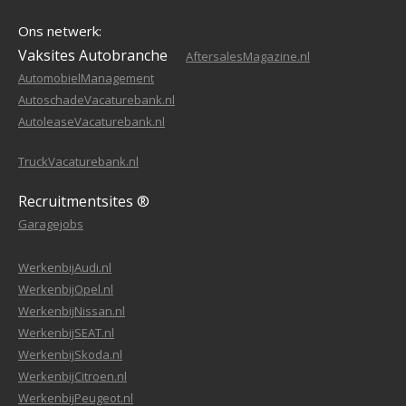
Ons netwerk:
Vaksites Autobranche
AftersalesMagazine.nl
AutomobielManagement
AutoschadeVacaturebank.nl
AutoleaseVacaturebank.nl
TruckVacaturebank.nl
Recruitmentsites ®
Garagejobs
WerkenbijAudi.nl
WerkenbijOpel.nl
WerkenbijNissan.nl
WerkenbijSEAT.nl
WerkenbijSkoda.nl
WerkenbijCitroen.nl
WerkenbijPeugeot.nl