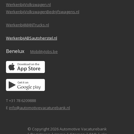
WerkenbijVolkswagen.nl
WerkenbijVolkswagenBedrijfswagens.nl
WerkenbijMANTrucks.nl
WerkenbijABSautoherstel.nl
Benelux
MobilityJobs.be
T +31 78 6209888
E
info@automotivevacaturebank.nl
© Copyright 2026 Automotive Vacaturebank