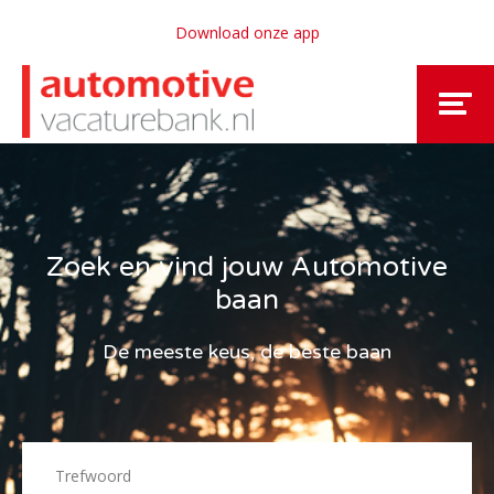
Download onze app
Zoek en vind jouw Automotive
baan
De meeste keus, de beste baan